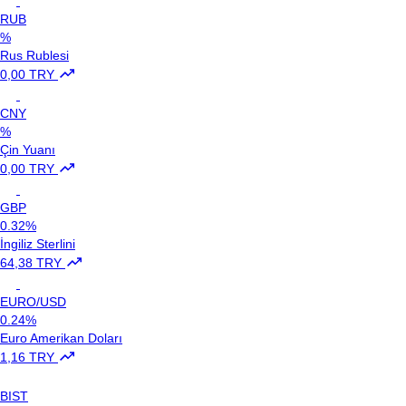
RUB
%
Rus Rublesi
0,00 TRY
CNY
%
Çin Yuanı
0,00 TRY
GBP
0.32%
İngiliz Sterlini
64,38 TRY
EURO/USD
0.24%
Euro Amerikan Doları
1,16 TRY
BIST