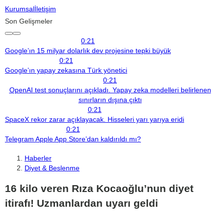
Kurumsal
İletişim
Son Gelişmeler
0:21
Google’ın 15 milyar dolarlık dev projesine tepki büyük
0:21
Google’ın yapay zekasına Türk yönetici
0:21
OpenAI test sonuçlarını açıkladı. Yapay zeka modelleri belirlenen
sınırların dışına çıktı
0:21
SpaceX rekor zarar açıklayacak. Hisseleri yarı yarıya eridi
0:21
Telegram Apple App Store’dan kaldırıldı mı?
Haberler
Diyet & Beslenme
16 kilo veren Rıza Kocaoğlu’nun diyet
itirafı! Uzmanlardan uyarı geldi