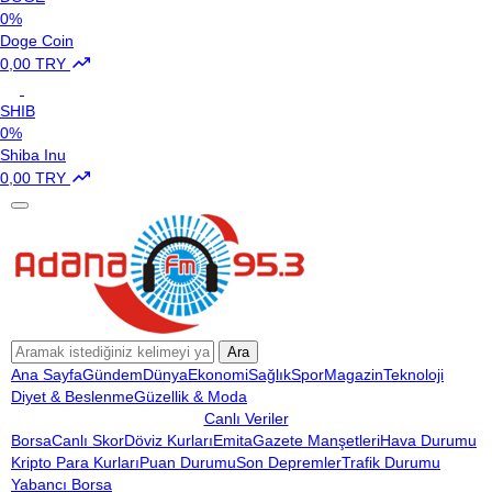
0%
Doge Coin
0,00 TRY
SHIB
0%
Shiba Inu
0,00 TRY
Ara
Ana Sayfa
Gündem
Dünya
Ekonomi
Sağlık
Spor
Magazin
Teknoloji
Diyet & Beslenme
Güzellik & Moda
Canlı Veriler
Borsa
Canlı Skor
Döviz Kurları
Emita
Gazete Manşetleri
Hava Durumu
Kripto Para Kurları
Puan Durumu
Son Depremler
Trafik Durumu
Yabancı Borsa