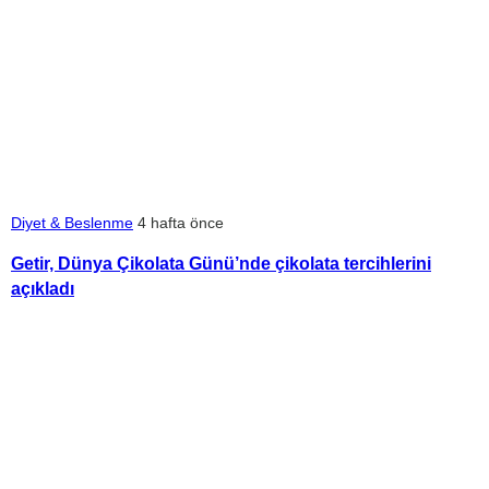
Diyet & Beslenme
4 hafta önce
Getir, Dünya Çikolata Günü’nde çikolata tercihlerini
açıkladı