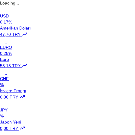
Loading...
USD
0.17%
Amerikan Doları
47,70 TRY
EURO
0.25%
Euro
55,15 TRY
CHF
%
İsviçre Frangı
0,00 TRY
JPY
%
Japon Yeni
0,00 TRY