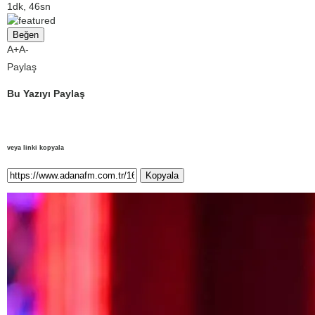
1dk, 46sn
Beğen
A+
A-
Paylaş
Bu Yazıyı Paylaş
veya linki kopyala
Kopyala