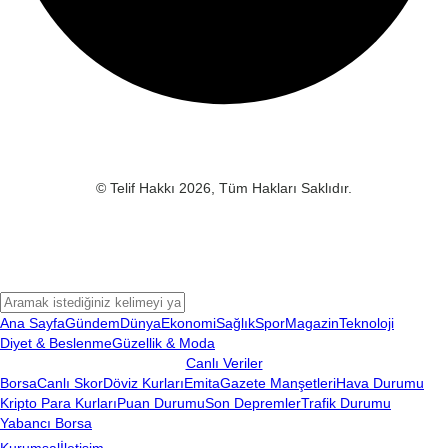
© Telif Hakkı 2026, Tüm Hakları Saklıdır.
Ana Sayfa
Gündem
Dünya
Ekonomi
Sağlık
Spor
Magazin
Teknoloji
Diyet & Beslenme
Güzellik & Moda
Canlı Veriler
Borsa
Canlı Skor
Döviz Kurları
Emita
Gazete Manşetleri
Hava Durumu
Kripto Para Kurları
Puan Durumu
Son Depremler
Trafik Durumu
Yabancı Borsa