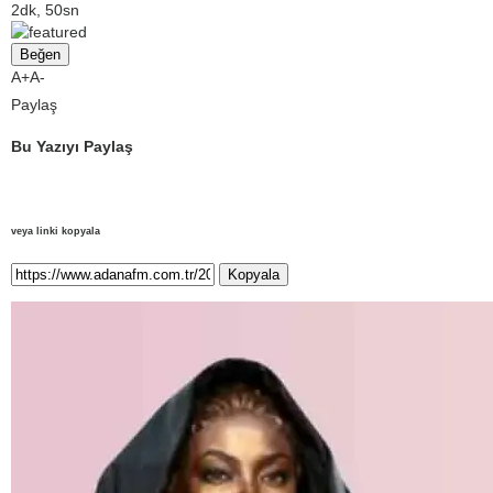
2dk, 50sn
Beğen
A+
A-
Paylaş
Bu Yazıyı Paylaş
veya linki kopyala
Kopyala