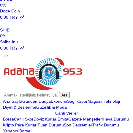
0%
Doge Coin
0,00 TRY
SHIB
0%
Shiba Inu
0,00 TRY
Ara
Ana Sayfa
Gündem
Dünya
Ekonomi
Sağlık
Spor
Magazin
Teknoloji
Diyet & Beslenme
Güzellik & Moda
Canlı Veriler
Borsa
Canlı Skor
Döviz Kurları
Emita
Gazete Manşetleri
Hava Durumu
Kripto Para Kurları
Puan Durumu
Son Depremler
Trafik Durumu
Yabancı Borsa