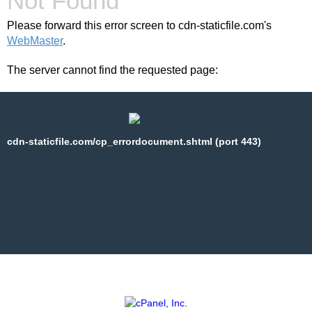
Not Found
Please forward this error screen to cdn-staticfile.com's
WebMaster
.
The server cannot find the requested page:
cdn-staticfile.com/cp_errordocument.shtml (port 443)