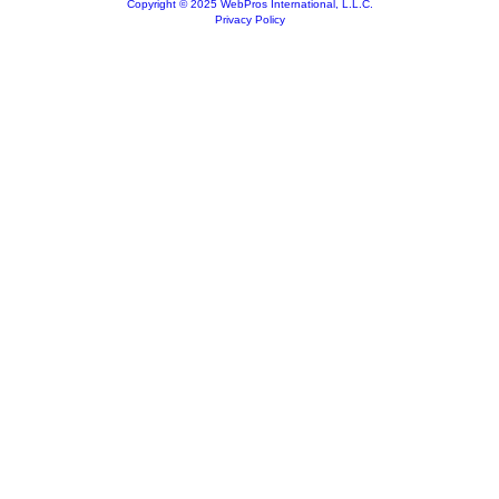
Copyright © 2025 WebPros International, L.L.C.
Privacy Policy