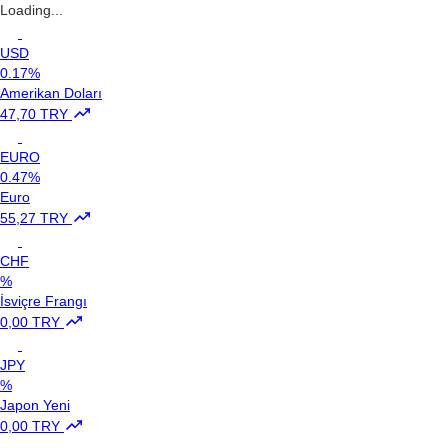
Loading...
USD
0.17%
Amerikan Doları
47,70 TRY
EURO
0.47%
Euro
55,27 TRY
CHF
%
İsviçre Frangı
0,00 TRY
JPY
%
Japon Yeni
0,00 TRY