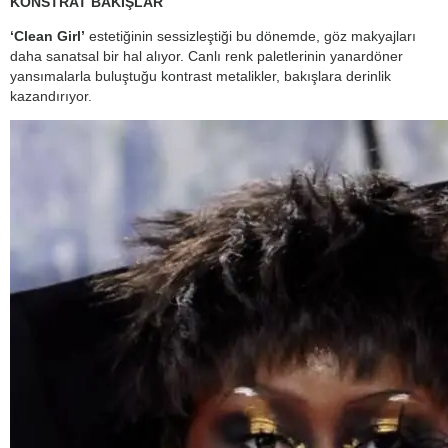
KONSTRAT BAKIŞLAR
‘Clean Girl’
estetiğinin sessizleştiği bu dönemde, göz makyajları
daha sanatsal bir hal alıyor. Canlı renk paletlerinin yanardöner
yansımalarla buluştuğu kontrast metalikler, bakışlara derinlik
kazandırıyor.