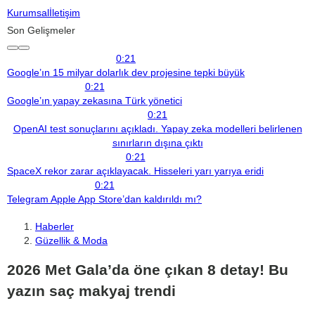
Kurumsal
İletişim
Son Gelişmeler
0:21
Google’ın 15 milyar dolarlık dev projesine tepki büyük
0:21
Google’ın yapay zekasına Türk yönetici
0:21
OpenAI test sonuçlarını açıkladı. Yapay zeka modelleri belirlenen
sınırların dışına çıktı
0:21
SpaceX rekor zarar açıklayacak. Hisseleri yarı yarıya eridi
0:21
Telegram Apple App Store’dan kaldırıldı mı?
Haberler
Güzellik & Moda
2026 Met Gala’da öne çıkan 8 detay! Bu
yazın saç makyaj trendi