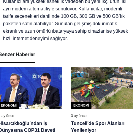
Kullanıcılara yüksek esneklik vadeden bu yenilikçi ürün, iki
ayrı modem alternatifiyle sunuluyor. Kullanıcılar, modemli
tarife seçenekleri dahilinde 100 GB, 300 GB ve 500 GB’lık
paketleri satın alabiliyor. Sunulan gelişmiş dokunmatik
ekranlı ve uzun ömürlü ıbataryaya sahip cihazlar ise yüksek
hızlı internet deneyimi sağlıyor.
Benzer Haberler
EKONOMI
EKONOMI
2 ay önce
3 ay önce
Hisarcıklıoğlu’ndan İş
Tunceli’de Spor Alanları
Dünyasına COP31 Daveti
Yenileniyor