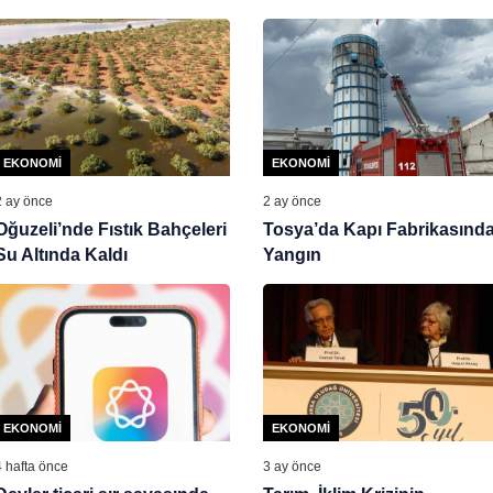
EKONOMI
EKONOMI
2 ay önce
2 ay önce
Oğuzeli’nde Fıstık Bahçeleri
Tosya’da Kapı Fabrikasınd
Su Altında Kaldı
Yangın
EKONOMI
EKONOMI
4 hafta önce
3 ay önce