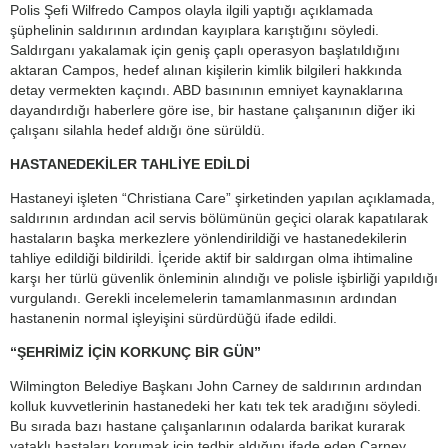
Polis Şefi Wilfredo Campos olayla ilgili yaptığı açıklamada
şüphelinin saldırının ardından kayıplara karıştığını söyledi.
Saldırganı yakalamak için geniş çaplı operasyon başlatıldığını
aktaran Campos, hedef alınan kişilerin kimlik bilgileri hakkında
detay vermekten kaçındı. ABD basınının emniyet kaynaklarına
dayandırdığı haberlere göre ise, bir hastane çalışanının diğer iki
çalışanı silahla hedef aldığı öne sürüldü.
HASTANEDEKİLER TAHLİYE EDİLDİ
Hastaneyi işleten “Christiana Care” şirketinden yapılan açıklamada,
saldırının ardından acil servis bölümünün geçici olarak kapatılarak
hastaların başka merkezlere yönlendirildiği ve hastanedekilerin
tahliye edildiği bildirildi. İçeride aktif bir saldırgan olma ihtimaline
karşı her türlü güvenlik önleminin alındığı ve polisle işbirliği yapıldığı
vurgulandı. Gerekli incelemelerin tamamlanmasının ardından
hastanenin normal işleyişini sürdürdüğü ifade edildi.
“ŞEHRİMİZ İÇİN KORKUNÇ BİR GÜN”
Wilmington Belediye Başkanı John Carney de saldırının ardından
kolluk kuvvetlerinin hastanedeki her katı tek tek aradığını söyledi.
Bu sırada bazı hastane çalışanlarının odalarda barikat kurarak
yataklı hastaları korumak için tedbir aldığını ifade eden Carney,