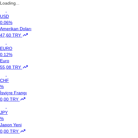
Loading...
USD
0.06%
Amerikan Doları
47,60 TRY
EURO
0.12%
Euro
55,08 TRY
CHF
%
İsviçre Frangı
0,00 TRY
JPY
%
Japon Yeni
0,00 TRY