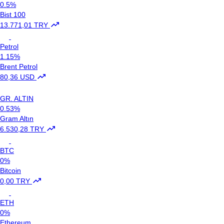
0.5%
Bist 100
13.771,01 TRY
Petrol
1.15%
Brent Petrol
80,36 USD
GR. ALTIN
0.53%
Gram Altın
6.530,28 TRY
BTC
0%
Bitcoin
0,00 TRY
ETH
0%
Ethereum