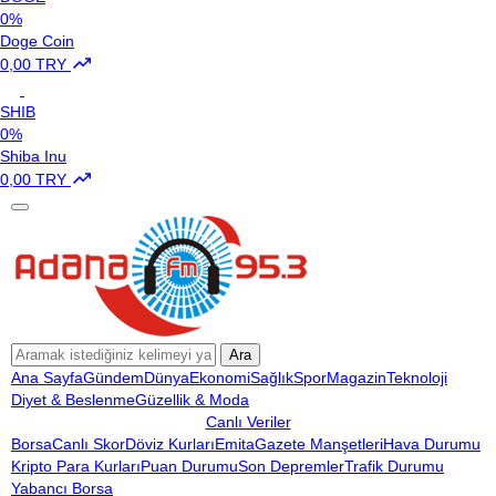
0%
Doge Coin
0,00 TRY
SHIB
0%
Shiba Inu
0,00 TRY
Ara
Ana Sayfa
Gündem
Dünya
Ekonomi
Sağlık
Spor
Magazin
Teknoloji
Diyet & Beslenme
Güzellik & Moda
Canlı Veriler
Borsa
Canlı Skor
Döviz Kurları
Emita
Gazete Manşetleri
Hava Durumu
Kripto Para Kurları
Puan Durumu
Son Depremler
Trafik Durumu
Yabancı Borsa