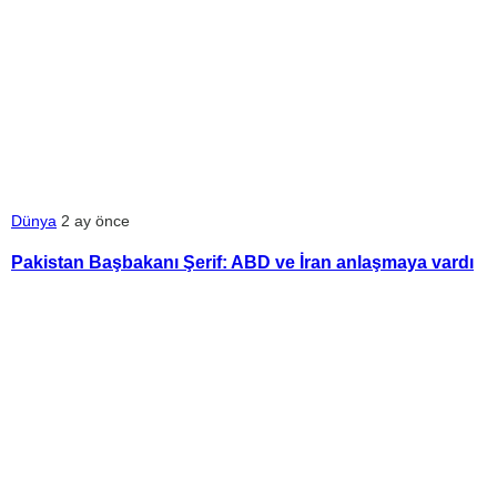
Dünya
2 ay önce
Pakistan Başbakanı Şerif: ABD ve İran anlaşmaya vardı