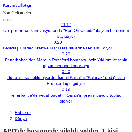
Kurumsal
İletişim
Son Gelişmeler
11:17
On, performans inovasyonunda “Run On Clouds” ile yeni bir dönem
başlatıyor
0:20
Beşiktaş Hradec Kralove Maçı Hazırlıklarına Devam Ediyor
0:20
Fenerbahçe’den Marcus Rashford bombası! Aziz Yıldırım kesenin
ağzını sonuna kadar açtı
0:20
Bunu kimse beklemiyordu! İsmail Kartal’ın “Kalacak” dediği isim
Premier Lig’e gidiyor
0:19
Fenerbahçe’de veda! Sadettin Saran’ın prensi bavulu topladı
gidiyor
Haberler
Dünya
ABD’de hastanede silahlı saldırı. 1 kişi