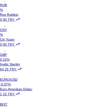
RUB
%
Rus Rublesi
0,00 TRY
CNY
%
Çin Yuanı
0,00 TRY
GBP
0.22%
İngiliz Sterlini
64,25 TRY
EURO/USD
-0.07%
Euro Amerikan Doları
1,15 TRY
BIST