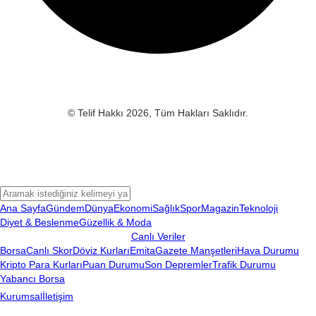
© Telif Hakkı 2026, Tüm Hakları Saklıdır.
Ana Sayfa
Gündem
Dünya
Ekonomi
Sağlık
Spor
Magazin
Teknoloji
Diyet & Beslenme
Güzellik & Moda
Canlı Veriler
Borsa
Canlı Skor
Döviz Kurları
Emita
Gazete Manşetleri
Hava Durumu
Kripto Para Kurları
Puan Durumu
Son Depremler
Trafik Durumu
Yabancı Borsa
Kurumsal
İletişim