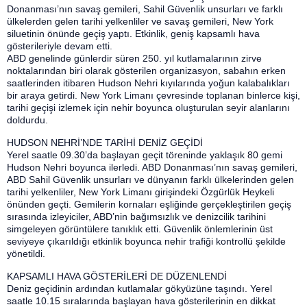
Donanması’nın savaş gemileri, Sahil Güvenlik unsurları ve farklı
ülkelerden gelen tarihi yelkenliler ve savaş gemileri, New York
siluetinin önünde geçiş yaptı. Etkinlik, geniş kapsamlı hava
gösterileriyle devam etti.
ABD genelinde günlerdir süren 250. yıl kutlamalarının zirve
noktalarından biri olarak gösterilen organizasyon, sabahın erken
saatlerinden itibaren Hudson Nehri kıyılarında yoğun kalabalıkları
bir araya getirdi. New York Limanı çevresinde toplanan binlerce kişi,
tarihi geçişi izlemek için nehir boyunca oluşturulan seyir alanlarını
doldurdu.
HUDSON NEHRİ’NDE TARİHİ DENİZ GEÇİDİ
Yerel saatle 09.30’da başlayan geçit töreninde yaklaşık 80 gemi
Hudson Nehri boyunca ilerledi. ABD Donanması’nın savaş gemileri,
ABD Sahil Güvenlik unsurları ve dünyanın farklı ülkelerinden gelen
tarihi yelkenliler, New York Limanı girişindeki Özgürlük Heykeli
önünden geçti. Gemilerin kornaları eşliğinde gerçekleştirilen geçiş
sırasında izleyiciler, ABD’nin bağımsızlık ve denizcilik tarihini
simgeleyen görüntülere tanıklık etti. Güvenlik önlemlerinin üst
seviyeye çıkarıldığı etkinlik boyunca nehir trafiği kontrollü şekilde
yönetildi.
KAPSAMLI HAVA GÖSTERİLERİ DE DÜZENLENDİ
Deniz geçidinin ardından kutlamalar gökyüzüne taşındı. Yerel
saatle 10.15 sıralarında başlayan hava gösterilerinin en dikkat