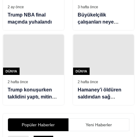
2 ay önce
3 hafta önce
Trump NBA final
Büyükelçilik
maçında yuhalandı
çalışanları neye
uğradığını şaşırdı.
“Nerede röfle
yaptırabilirim?”
DÜNYA
DÜNYA
2 hafta önce
2 hafta önce
Trump konuşurken
Hamaney’i öldüren
taklidini yaptı, mitinge
saldırıdan sağ
damga vurdu
kurtuldu. Arakçi o
günü ilk kez anlattı
Popüler Haberler
Yeni Haberler