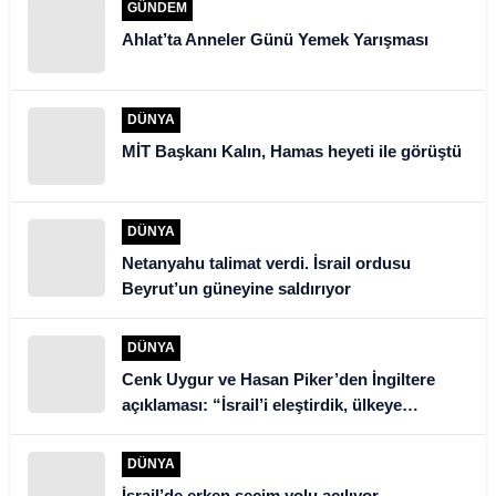
GÜNDEM
Ahlat’ta Anneler Günü Yemek Yarışması
DÜNYA
MİT Başkanı Kalın, Hamas heyeti ile görüştü
DÜNYA
Netanyahu talimat verdi. İsrail ordusu
Beyrut’un güneyine saldırıyor
DÜNYA
Cenk Uygur ve Hasan Piker’den İngiltere
açıklaması: “İsrail’i eleştirdik, ülkeye
alınmadık”
DÜNYA
İsrail’de erken seçim yolu açılıyor