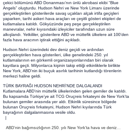
çekici bölümünü ABD Donanması’nın ünlü akrobasi ekibi “Blue
Angels” oluşturdu. Hudson Nehri ve New York Limanı üzerinde
gerçekleştirilen gösterilerde savaş uçakları alçak irtifa geçişleri
yaparken, tarihi askeri hava araçları ve çeşitli gösteri ekipleri de
kutlamalara katıldı. Gökyüzünde peş peşe gerçekleştirilen
manevralar, nehir kıyısındaki izleyiciler tarafından uzun süre
alkışlandı. Yetkililer, gösterilere ABD ve müttefik ülkelere ait 100’den
fazla hava aracının iştirak ettiğini açıkladı.
Hudson Nehri üzerindeki dev deniz geçidi ve ardından
gerçekleştirilen hava gösterileri, ülke genelindeki 250. yıl
kutlamalarının en görkemli organizasyonlarından biri olarak
kayıtlara geçti. Milyonlarca kişinin takip ettiği etkinliklerle birlikte
New York, ABD’nin iki buçuk asırlık tarihinin kutlandığı törenlerin
merkezi haline geldi.
TÜRK BAYRAĞI HUDSON NEHRİ’NDE DALGALANDI
Kutlamalara ABD’nin müttefik ülkelerinden gelen gemiler de katıldı.
Bu kapsamda Türkiye’ye ait TCG Oruçreis fırkateyni de New York’ta
bulunan gemiler arasında yer aldı. Etkinlik süresince bölgede
bulunan Oruçreis fırkateyni, Hudson Nehri kıyılarında Türk
bayrağının dalgalanmasına vesile oldu.
|
ABD’nin bağımsızlığının 250. yılı New York’ta hava ve deniz