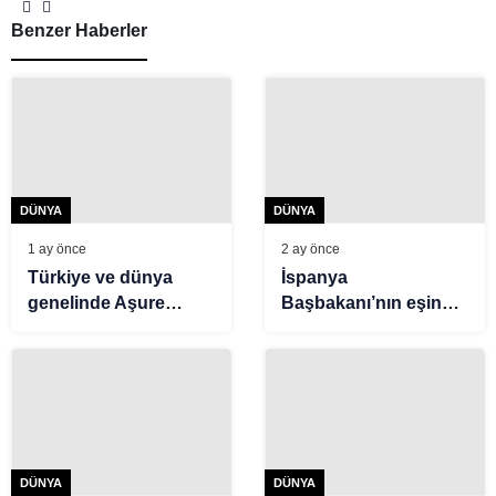
törenleriyle kutlandı
Benzer Haberler
DÜNYA
DÜNYA
1 ay önce
2 ay önce
Türkiye ve dünya
İspanya
genelinde Aşure
Başbakanı’nın eşine
anmaları
yurt dışına çıkış
yasağı. Yolsuzluk
suçlamasıyla
yargılanacak
DÜNYA
DÜNYA