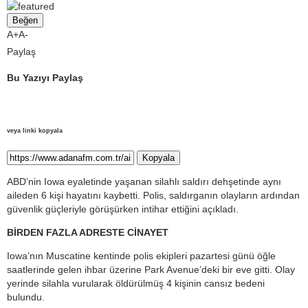
Beğen
A+
A-
Paylaş
Bu Yazıyı Paylaş
veya linki kopyala
Kopyala
ABD’nin Iowa eyaletinde yaşanan silahlı saldırı dehşetinde aynı
aileden 6 kişi hayatını kaybetti. Polis, saldırganın olayların ardından
güvenlik güçleriyle görüşürken intihar ettiğini açıkladı.
BİRDEN FAZLA ADRESTE CİNAYET
Iowa’nın Muscatine kentinde polis ekipleri pazartesi günü öğle
saatlerinde gelen ihbar üzerine Park Avenue’deki bir eve gitti. Olay
yerinde silahla vurularak öldürülmüş 4 kişinin cansız bedeni
bulundu.