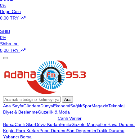
0%
Doge Coin
0,00 TRY
SHIB
0%
Shiba Inu
0,00 TRY
Ara
Ana Sayfa
Gündem
Dünya
Ekonomi
Sağlık
Spor
Magazin
Teknoloji
Diyet & Beslenme
Güzellik & Moda
Canlı Veriler
Borsa
Canlı Skor
Döviz Kurları
Emita
Gazete Manşetleri
Hava Durumu
Kripto Para Kurları
Puan Durumu
Son Depremler
Trafik Durumu
Yabancı Borsa