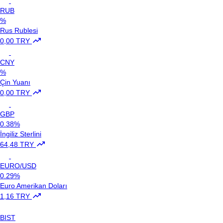
RUB
%
Rus Rublesi
0,00 TRY
CNY
%
Çin Yuanı
0,00 TRY
GBP
0.38%
İngiliz Sterlini
64,48 TRY
EURO/USD
0.29%
Euro Amerikan Doları
1,16 TRY
BIST