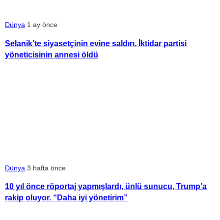
Dünya
1 ay önce
Selanik’te siyasetçinin evine saldırı. İktidar partisi
yöneticisinin annesi öldü
Dünya
3 hafta önce
10 yıl önce röportaj yapmışlardı, ünlü sunucu, Trump’a
rakip oluyor. “Daha iyi yönetirim”