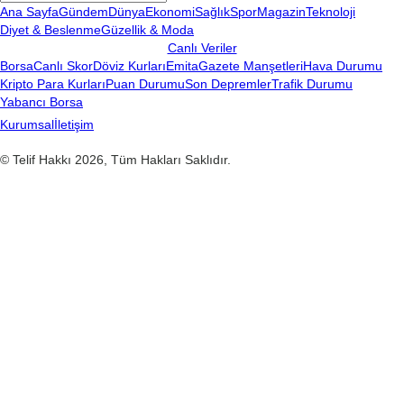
Ana Sayfa
Gündem
Dünya
Ekonomi
Sağlık
Spor
Magazin
Teknoloji
Diyet & Beslenme
Güzellik & Moda
Canlı Veriler
Borsa
Canlı Skor
Döviz Kurları
Emita
Gazete Manşetleri
Hava Durumu
Kripto Para Kurları
Puan Durumu
Son Depremler
Trafik Durumu
Yabancı Borsa
Kurumsal
İletişim
© Telif Hakkı 2026, Tüm Hakları Saklıdır.