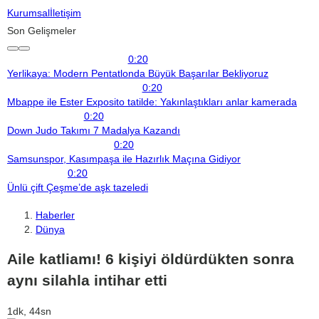
Kurumsal
İletişim
Son Gelişmeler
0:20
Yerlikaya: Modern Pentatlonda Büyük Başarılar Bekliyoruz
0:20
Mbappe ile Ester Exposito tatilde: Yakınlaştıkları anlar kamerada
0:20
Down Judo Takımı 7 Madalya Kazandı
0:20
Samsunspor, Kasımpaşa ile Hazırlık Maçına Gidiyor
0:20
Ünlü çift Çeşme’de aşk tazeledi
Haberler
Dünya
Aile katliamı! 6 kişiyi öldürdükten sonra
aynı silahla intihar etti
1dk, 44sn