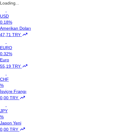
Loading...
USD
0.18%
Amerikan Doları
47,71 TRY
EURO
0.32%
Euro
55,19 TRY
CHF
%
İsviçre Frangı
0,00 TRY
JPY
%
Japon Yeni
0,00 TRY