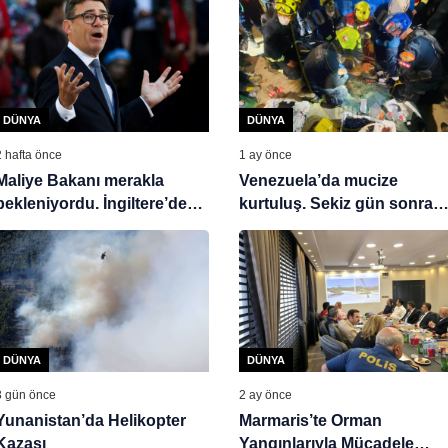
DÜNYA
DÜNYA
2 hafta önce
1 ay önce
Maliye Bakanı merakla
Venezuela’da mucize
bekleniyordu. İngiltere’de
kurtuluş. Sekiz gün sonra
yeni kabine belli oldu
sağ çıkarıldı
DÜNYA
DÜNYA
3 gün önce
2 ay önce
Yunanistan’da Helikopter
Marmaris’te Orman
Kazası
Yangınlarıyla Mücadele