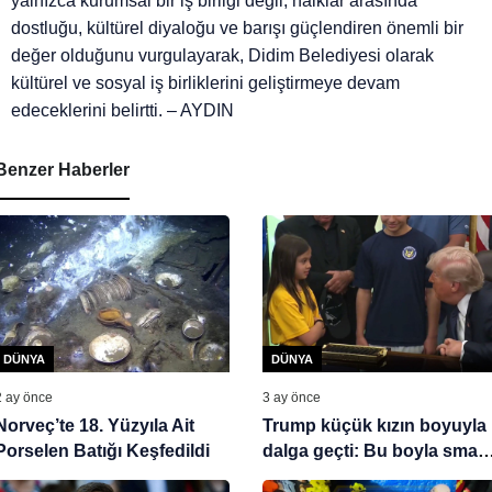
yalnızca kurumsal bir iş birliği değil; halklar arasında
dostluğu, kültürel diyaloğu ve barışı güçlendiren önemli bir
değer olduğunu vurgulayarak, Didim Belediyesi olarak
kültürel ve sosyal iş birliklerini geliştirmeye devam
edeceklerini belirtti. – AYDIN
Benzer Haberler
DÜNYA
DÜNYA
2 ay önce
3 ay önce
Norveç’te 18. Yüzyıla Ait
Trump küçük kızın boyuyla
Porselen Batığı Keşfedildi
dalga geçti: Bu boyla smaç
atabiliyor musun?