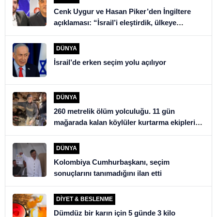
Cenk Uygur ve Hasan Piker’den İngiltere
açıklaması: “İsrail’i eleştirdik, ülkeye
alınmadık”
DÜNYA
İsrail’de erken seçim yolu açılıyor
DÜNYA
260 metrelik ölüm yolculuğu. 11 gün
mağarada kalan köylüler kurtarma ekiplerini
şoke etti
DÜNYA
Kolombiya Cumhurbaşkanı, seçim
sonuçlarını tanımadığını ilan etti
DIYET & BESLENME
Dümdüz bir karın için 5 günde 3 kilo