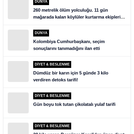
DÜNYA
260 metrelik ölüm yolculuğu. 11 gün
mağarada kalan köylüler kurtarma ekiplerini
şoke etti
DÜNYA
Kolombiya Cumhurbaşkanı, seçim
sonuçlarını tanımadığını ilan etti
DIYET & BESLENME
Dümdüz bir karın için 5 günde 3 kilo
verdiren detoks tarifi!
DIYET & BESLENME
Gün boyu tok tutan çikolatalı yulaf tarifi
DIYET & BESLENME