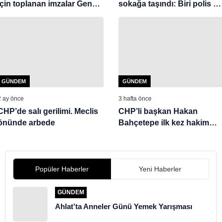
için toplanan imzalar Genel
sokağa taşındı: Biri polis ü
Merkez’e teslim edildi
yaralı
GÜNDEM
GÜNDEM
2 ay önce
3 hafta önce
CHP’de salı gerilimi. Meclis
CHP’li başkan Hakan
önünde arbede
Bahçetepe ilk kez hakim
karşısına çıkacak
Popüler Haberler
Yeni Haberler
GÜNDEM
Ahlat’ta Anneler Günü Yemek Yarışması