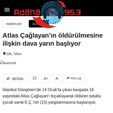
Atlas Çağlayan’ın öldürülmesine ilişkin dava yarın
başlıyor
HABERLER
GÜNDEM
Atlas Çağlayan’ın öldürülmesine
ilişkin dava yarın başlıyor
2dk, 56sn
A+
A-
BEĞEN
PAYLAŞ
İstanbul Güngören’de 14 Ocak’ta çıkan kavgada 16
yaşındaki Atlas Çağlayan’ı bıçaklayarak öldüren tutuklu
çocuk sanık E.Ç.’nin (15) yargılanmasına başlanıyor.