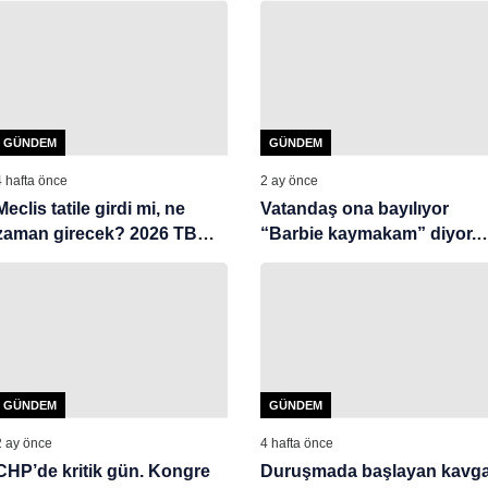
GÜNDEM
GÜNDEM
4 hafta önce
2 ay önce
Meclis tatile girdi mi, ne
Vatandaş ona bayılıyor
zaman girecek? 2026 TBMM
“Barbie kaymakam” diyor.
kapanış tarihi
Görevine asaleten de atand
GÜNDEM
GÜNDEM
2 ay önce
4 hafta önce
CHP’de kritik gün. Kongre
Duruşmada başlayan kavg