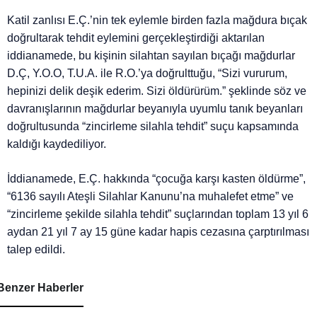
Katil zanlısı E.Ç.’nin tek eylemle birden fazla mağdura bıçak
doğrultarak tehdit eylemini gerçekleştirdiği aktarılan
iddianamede, bu kişinin silahtan sayılan bıçağı mağdurlar
D.Ç, Y.O.O, T.U.A. ile R.O.’ya doğrulttuğu, “Sizi vururum,
hepinizi delik deşik ederim. Sizi öldürürüm.” şeklinde söz ve
davranışlarının mağdurlar beyanıyla uyumlu tanık beyanları
doğrultusunda “zincirleme silahla tehdit” suçu kapsamında
kaldığı kaydediliyor.
İddianamede, E.Ç. hakkında “çocuğa karşı kasten öldürme”,
“6136 sayılı Ateşli Silahlar Kanunu’na muhalefet etme” ve
“zincirleme şekilde silahla tehdit” suçlarından toplam 13 yıl 6
aydan 21 yıl 7 ay 15 güne kadar hapis cezasına çarptırılması
talep edildi.
Benzer Haberler