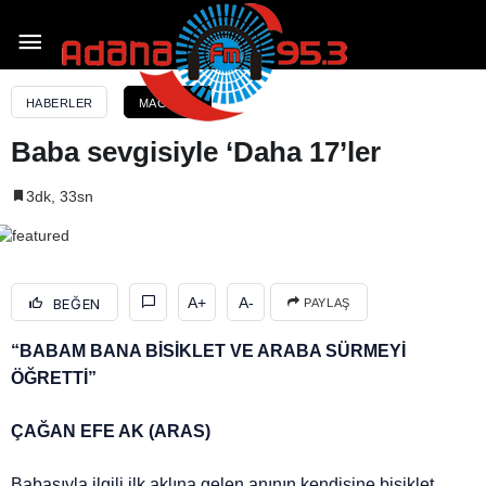
Baba sevgisiyle ‘Daha 17’ler
HABERLER
MAGAZIN
Baba sevgisiyle ‘Daha 17’ler
3dk, 33sn
A+
A-
BEĞEN
PAYLAŞ
“BABAM BANA BİSİKLET VE ARABA SÜRMEYİ
ÖĞRETTİ”
ÇAĞAN EFE AK (ARAS)
Babasıyla ilgili ilk aklına gelen anının kendisine bisiklet