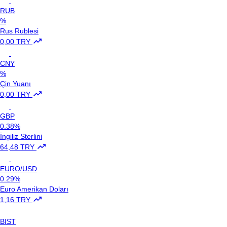
RUB
%
Rus Rublesi
0,00 TRY
CNY
%
Çin Yuanı
0,00 TRY
GBP
0.38%
İngiliz Sterlini
64,48 TRY
EURO/USD
0.29%
Euro Amerikan Doları
1,16 TRY
BIST