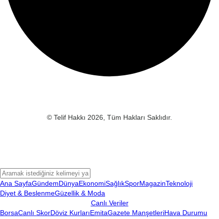
© Telif Hakkı 2026, Tüm Hakları Saklıdır.
Ana Sayfa
Gündem
Dünya
Ekonomi
Sağlık
Spor
Magazin
Teknoloji
Diyet & Beslenme
Güzellik & Moda
Canlı Veriler
Borsa
Canlı Skor
Döviz Kurları
Emita
Gazete Manşetleri
Hava Durumu