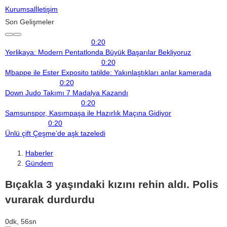
Kurumsal
İletişim
Son Gelişmeler
0:20
Yerlikaya: Modern Pentatlonda Büyük Başarılar Bekliyoruz
0:20
Mbappe ile Ester Exposito tatilde: Yakınlaştıkları anlar kamerada
0:20
Down Judo Takımı 7 Madalya Kazandı
0:20
Samsunspor, Kasımpaşa ile Hazırlık Maçına Gidiyor
0:20
Ünlü çift Çeşme’de aşk tazeledi
Haberler
Gündem
Bıçakla 3 yaşındaki kızını rehin aldı. Polis
vurarak durdurdu
0dk, 56sn