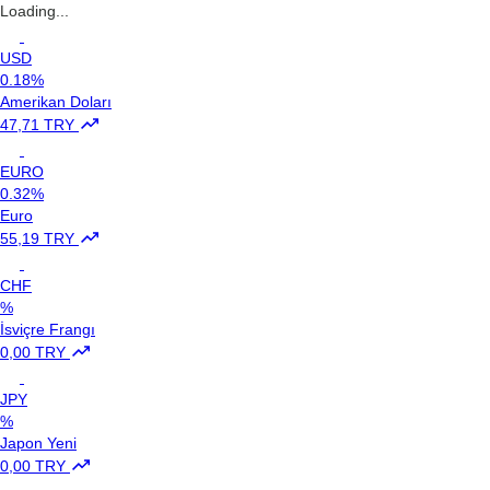
Loading...
USD
0.18%
Amerikan Doları
47,71 TRY
EURO
0.32%
Euro
55,19 TRY
CHF
%
İsviçre Frangı
0,00 TRY
JPY
%
Japon Yeni
0,00 TRY