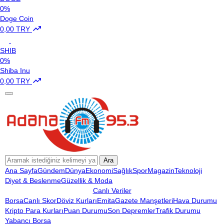
0%
Doge Coin
0,00 TRY
SHIB
0%
Shiba Inu
0,00 TRY
Ara
Ana Sayfa
Gündem
Dünya
Ekonomi
Sağlık
Spor
Magazin
Teknoloji
Diyet & Beslenme
Güzellik & Moda
Canlı Veriler
Borsa
Canlı Skor
Döviz Kurları
Emita
Gazete Manşetleri
Hava Durumu
Kripto Para Kurları
Puan Durumu
Son Depremler
Trafik Durumu
Yabancı Borsa