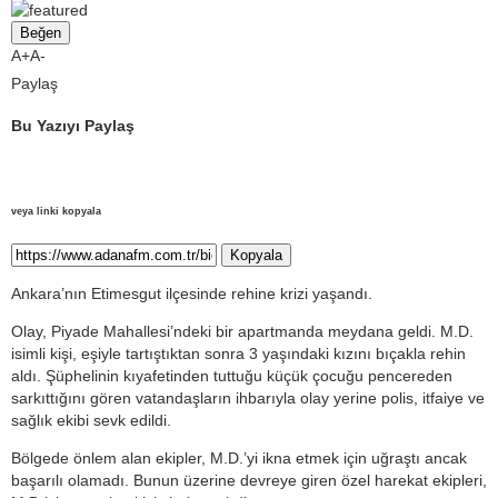
Beğen
A+
A-
Paylaş
Bu Yazıyı Paylaş
veya linki kopyala
Kopyala
Ankara’nın Etimesgut ilçesinde rehine krizi yaşandı.
Olay, Piyade Mahallesi’ndeki bir apartmanda meydana geldi. M.D.
isimli kişi, eşiyle tartıştıktan sonra 3 yaşındaki kızını bıçakla rehin
aldı. Şüphelinin kıyafetinden tuttuğu küçük çocuğu pencereden
sarkıttığını gören vatandaşların ihbarıyla olay yerine polis, itfaiye ve
sağlık ekibi sevk edildi.
Bölgede önlem alan ekipler, M.D.’yi ikna etmek için uğraştı ancak
başarılı olamadı. Bunun üzerine devreye giren özel harekat ekipleri,