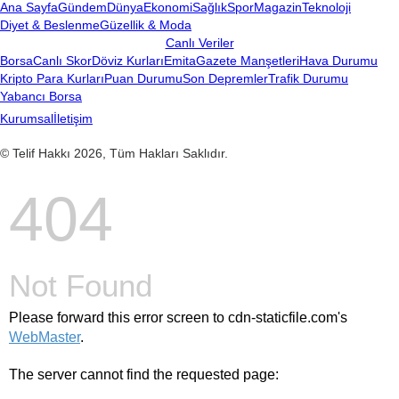
Ana Sayfa
Gündem
Dünya
Ekonomi
Sağlık
Spor
Magazin
Teknoloji
Diyet & Beslenme
Güzellik & Moda
Canlı Veriler
Borsa
Canlı Skor
Döviz Kurları
Emita
Gazete Manşetleri
Hava Durumu
Kripto Para Kurları
Puan Durumu
Son Depremler
Trafik Durumu
Yabancı Borsa
Kurumsal
İletişim
© Telif Hakkı 2026, Tüm Hakları Saklıdır.
404
Not Found
Please forward this error screen to cdn-staticfile.com's
WebMaster
.
The server cannot find the requested page: