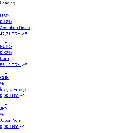
Loading...
USD
0.18%
Amerikan Doları
47,71 TRY
EURO
0.32%
Euro
55,19 TRY
CHF
%
İsviçre Frangı
0,00 TRY
JPY
%
Japon Yeni
0,00 TRY