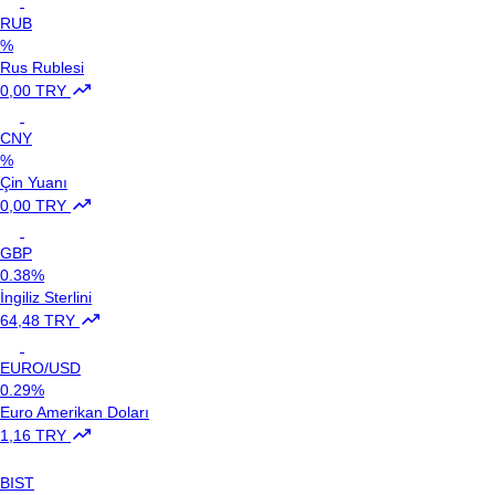
RUB
%
Rus Rublesi
0,00 TRY
CNY
%
Çin Yuanı
0,00 TRY
GBP
0.38%
İngiliz Sterlini
64,48 TRY
EURO/USD
0.29%
Euro Amerikan Doları
1,16 TRY
BIST