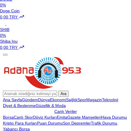
0%
Doge Coin
0,00 TRY
SHIB
0%
Shiba Inu
0,00 TRY
Ara
Ana Sayfa
Gündem
Dünya
Ekonomi
Sağlık
Spor
Magazin
Teknoloji
Diyet & Beslenme
Güzellik & Moda
Canlı Veriler
Borsa
Canlı Skor
Döviz Kurları
Emita
Gazete Manşetleri
Hava Durumu
Kripto Para Kurları
Puan Durumu
Son Depremler
Trafik Durumu
Yabancı Borsa