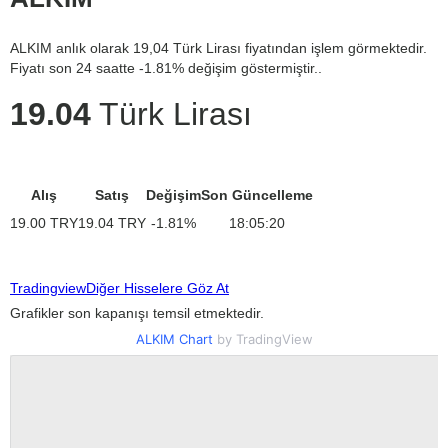
ALKIM anlık olarak 19,04 Türk Lirası fiyatından işlem görmektedir.
Fiyatı son 24 saatte -1.81% değişim göstermiştir..
19.04
Türk Lirası
Alış
Satış
Değişim
Son Güncelleme
19.00
TRY
19.04
TRY
-1.81
%
18:05:20
Tradingview
Diğer Hisselere Göz At
Grafikler son kapanışı temsil etmektedir.
ALKIM Chart
by TradingView