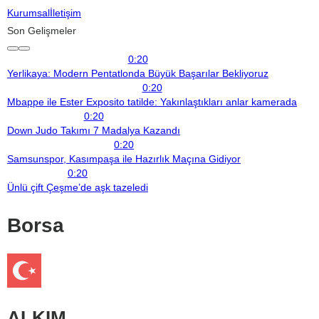
Kurumsal
İletişim
Son Gelişmeler
0:20
Yerlikaya: Modern Pentatlonda Büyük Başarılar Bekliyoruz
0:20
Mbappe ile Ester Exposito tatilde: Yakınlaştıkları anlar kamerada
0:20
Down Judo Takımı 7 Madalya Kazandı
0:20
Samsunspor, Kasımpaşa ile Hazırlık Maçına Gidiyor
0:20
Ünlü çift Çeşme’de aşk tazeledi
Borsa
ALKIM