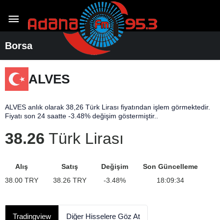
Borsa
ALVES
ALVES anlık olarak 38,26 Türk Lirası fiyatından işlem görmektedir.
Fiyatı son 24 saatte -3.48% değişim göstermiştir..
38.26
Türk Lirası
Alış
Satış
Değişim
Son Güncelleme
38.00
TRY
38.26
TRY
-3.48
%
18:09:34
Tradingview
Diğer Hisselere Göz At