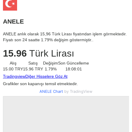
ANELE
ANELE anlık olarak 15,96 Türk Lirası fiyatından işlem görmektedir.
Fiyatı son 24 saatte 1.79% değişim göstermiştir..
15.96
Türk Lirası
Alış
Satış
Değişim
Son Güncelleme
15.00
TRY
15.96
TRY
1.79
%
18:08:01
Tradingview
Diğer Hisselere Göz At
Grafikler son kapanışı temsil etmektedir.
ANELE Chart
by TradingView