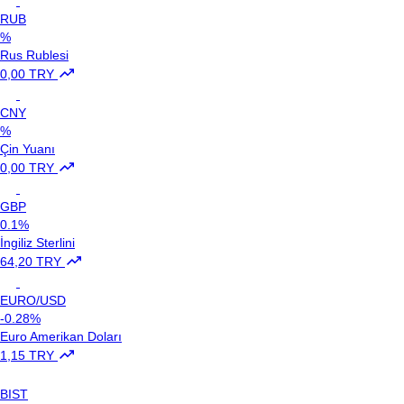
RUB
%
Rus Rublesi
0,00 TRY
CNY
%
Çin Yuanı
0,00 TRY
GBP
0.1%
İngiliz Sterlini
64,20 TRY
EURO/USD
-0.28%
Euro Amerikan Doları
1,15 TRY
BIST