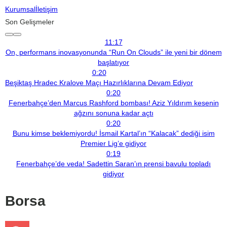
Kurumsal
İletişim
Son Gelişmeler
11:17
On, performans inovasyonunda “Run On Clouds” ile yeni bir dönem
başlatıyor
0:20
Beşiktaş Hradec Kralove Maçı Hazırlıklarına Devam Ediyor
0:20
Fenerbahçe’den Marcus Rashford bombası! Aziz Yıldırım kesenin
ağzını sonuna kadar açtı
0:20
Bunu kimse beklemiyordu! İsmail Kartal’ın “Kalacak” dediği isim
Premier Lig’e gidiyor
0:19
Fenerbahçe’de veda! Sadettin Saran’ın prensi bavulu topladı
gidiyor
Borsa