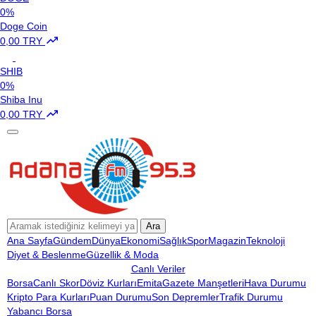
0%
Doge Coin
0,00 TRY
SHIB
0%
Shiba Inu
0,00 TRY
Ara
Ana Sayfa
Gündem
Dünya
Ekonomi
Sağlık
Spor
Magazin
Teknoloji
Diyet & Beslenme
Güzellik & Moda
Canlı Veriler
Borsa
Canlı Skor
Döviz Kurları
Emita
Gazete Manşetleri
Hava Durumu
Kripto Para Kurları
Puan Durumu
Son Depremler
Trafik Durumu
Yabancı Borsa