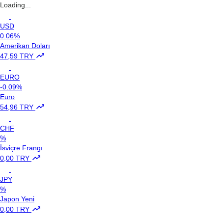
Loading...
USD
0.06%
Amerikan Doları
47,59 TRY
EURO
-0.09%
Euro
54,96 TRY
CHF
%
İsviçre Frangı
0,00 TRY
JPY
%
Japon Yeni
0,00 TRY