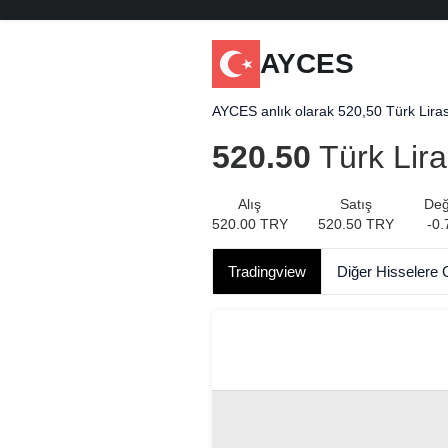
AYCES
AYCES anlık olarak 520,50 Türk Lirası
520.50
Türk Lira
Alış
Satış
Değ
520.00
TRY
520.50
TRY
-0.
Tradingview
Diğer Hisselere 