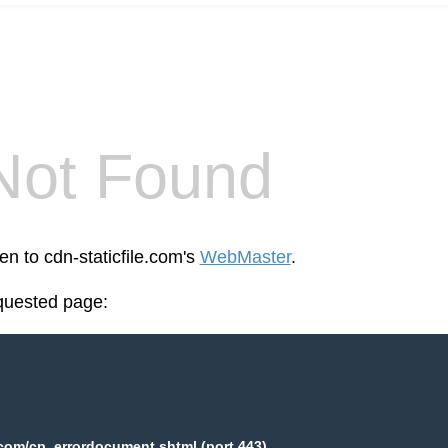
Not Found
en to cdn-staticfile.com's
WebMaster
.
equested page:
.com/cp_errordocument.shtml (port 443)