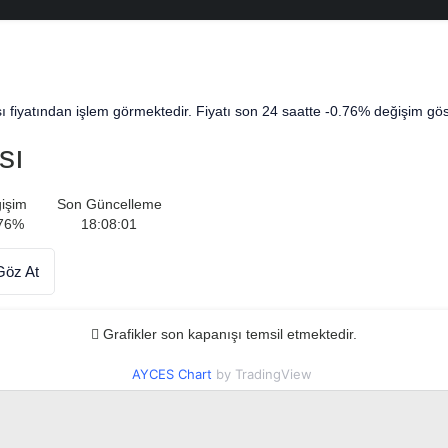
 fiyatından işlem görmektedir. Fiyatı son 24 saatte -0.76% değişim göst
sı
işim
Son Güncelleme
76
%
18:08:01
Göz At
Grafikler son kapanışı temsil etmektedir.
AYCES Chart
by TradingView