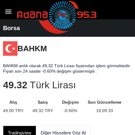
Borsa
BAHKM
BAHKM anlık olarak 49,32 Türk Lirası fiyatından işlem görmektedir.
Fiyatı son 24 saatte -0.60% değişim göstermiştir..
49.32
Türk Lirası
Alış
Satış
Değişim
Son Güncelleme
49.00
TRY
49.32
TRY
-0.60
%
18:09:33
Tradingview
Diğer Hisselere Göz At