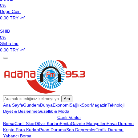
0%
Doge Coin
0,00 TRY
SHIB
0%
Shiba Inu
0,00 TRY
Ara
Ana Sayfa
Gündem
Dünya
Ekonomi
Sağlık
Spor
Magazin
Teknoloji
Diyet & Beslenme
Güzellik & Moda
Canlı Veriler
Borsa
Canlı Skor
Döviz Kurları
Emita
Gazete Manşetleri
Hava Durumu
Kripto Para Kurları
Puan Durumu
Son Depremler
Trafik Durumu
Yabancı Borsa