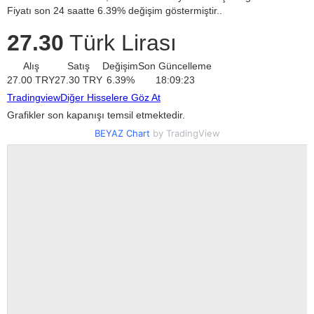
Fiyatı son 24 saatte 6.39% değişim göstermiştir..
27.30
Türk Lirası
Alış
Satış
Değişim
Son Güncelleme
27.00
TRY
27.30
TRY
6.39
%
18:09:23
Tradingview
Diğer Hisselere Göz At
Grafikler son kapanışı temsil etmektedir.
BEYAZ Chart
by TradingView