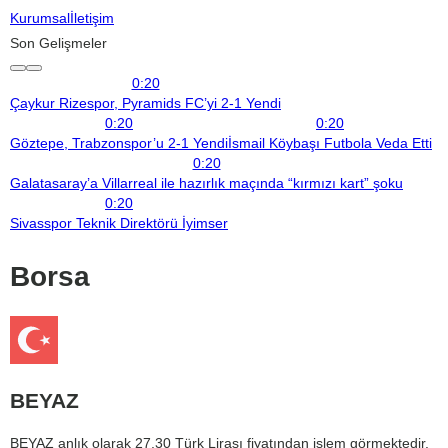
Kurumsal
İletişim
Son Gelişmeler
0:20
Çaykur Rizespor, Pyramids FC’yi 2-1 Yendi
0:20
0:20
Göztepe, Trabzonspor’u 2-1 Yendi
İsmail Köybaşı Futbola Veda Etti
0:20
Galatasaray’a Villarreal ile hazırlık maçında “kırmızı kart” şoku
0:20
Sivasspor Teknik Direktörü İyimser
Borsa
BEYAZ
BEYAZ anlık olarak 27,30 Türk Lirası fiyatından işlem görmektedir.