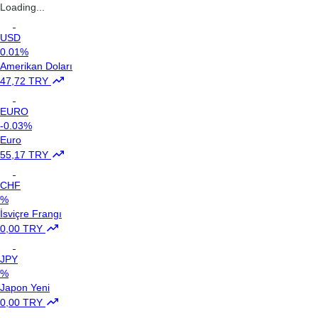
Loading...
USD
0.01%
Amerikan Doları
47,72 TRY
EURO
-0.03%
Euro
55,17 TRY
CHF
%
İsviçre Frangı
0,00 TRY
JPY
%
Japon Yeni
0,00 TRY