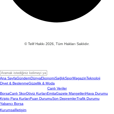
© Telif Hakkı 2026, Tüm Hakları Saklıdır.
Ana Sayfa
Gündem
Dünya
Ekonomi
Sağlık
Spor
Magazin
Teknoloji
Diyet & Beslenme
Güzellik & Moda
Canlı Veriler
Borsa
Canlı Skor
Döviz Kurları
Emita
Gazete Manşetleri
Hava Durumu
Kripto Para Kurları
Puan Durumu
Son Depremler
Trafik Durumu
Yabancı Borsa
Kurumsal
İletişim