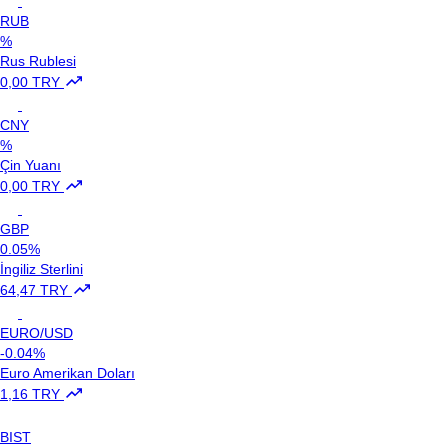
RUB
%
Rus Rublesi
0,00 TRY
CNY
%
Çin Yuanı
0,00 TRY
GBP
0.05%
İngiliz Sterlini
64,47 TRY
EURO/USD
-0.04%
Euro Amerikan Doları
1,16 TRY
BIST