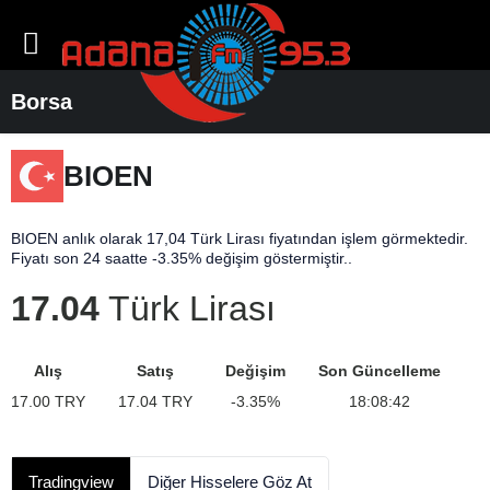
Borsa
BIOEN
BIOEN anlık olarak 17,04 Türk Lirası fiyatından işlem görmektedir.
Fiyatı son 24 saatte -3.35% değişim göstermiştir..
17.04
Türk Lirası
Alış
Satış
Değişim
Son Güncelleme
17.00
TRY
17.04
TRY
-3.35
%
18:08:42
Tradingview
Diğer Hisselere Göz At