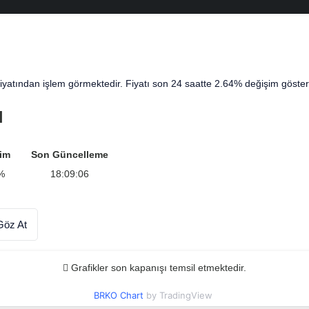
iyatından işlem görmektedir. Fiyatı son 24 saatte 2.64% değişim gösterm
ı
im
Son Güncelleme
%
18:09:06
Göz At
Grafikler son kapanışı temsil etmektedir.
BRKO Chart
by TradingView