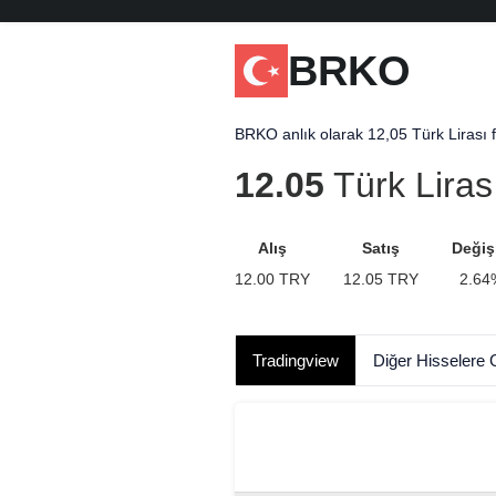
BRKO
BRKO anlık olarak 12,05 Türk Lirası f
12.05
Türk Liras
Alış
Satış
Değiş
12.00
TRY
12.05
TRY
2.64
Tradingview
Diğer Hisselere 