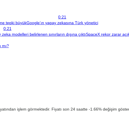
0:21
ine tepki büyük
Google’ın yapay zekasına Türk yönetici
0:21
zeka modelleri belirlenen sınırların dışına çıktı
SpaceX rekor zarar açıkl
ı mı?
yatından işlem görmektedir. Fiyatı son 24 saatte -1.66% değişim gösterm