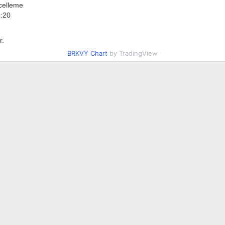
celleme
5:20
r.
BRKVY Chart
by TradingView