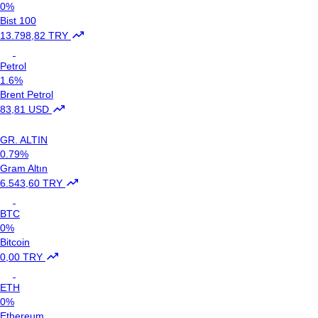
0%
Bist 100
13.798,82 TRY
Petrol
1.6%
Brent Petrol
83,81 USD
GR. ALTIN
0.79%
Gram Altın
6.543,60 TRY
BTC
0%
Bitcoin
0,00 TRY
ETH
0%
Ethereum