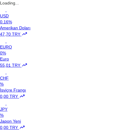
Loading...
USD
0.16%
Amerikan Doları
47,70 TRY
EURO
0%
Euro
55,01 TRY
CHF
%
İsviçre Frangı
0,00 TRY
JPY
%
Japon Yeni
0,00 TRY