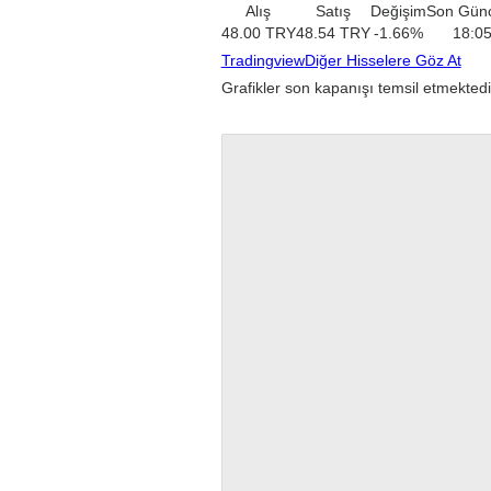
Alış
Satış
Değişim
Son Gün
48.00
TRY
48.54
TRY
-1.66
%
18:0
Tradingview
Diğer Hisselere Göz At
Grafikler son kapanışı temsil etmektedi