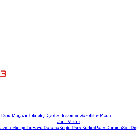
ık
Spor
Magazin
Teknoloji
Diyet & Beslenme
Güzellik & Moda
Canlı Veriler
azete Manşetleri
Hava Durumu
Kripto Para Kurları
Puan Durumu
Son De