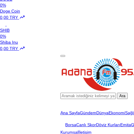
0%
Doge Coin
0,00 TRY
SHIB
0%
Shiba Inu
0,00 TRY
Ara
Ana Sayfa
Gündem
Dünya
Ekonomi
Sağl
Borsa
Canlı Skor
Döviz Kurları
Emita
G
Kurumsal
İletişim