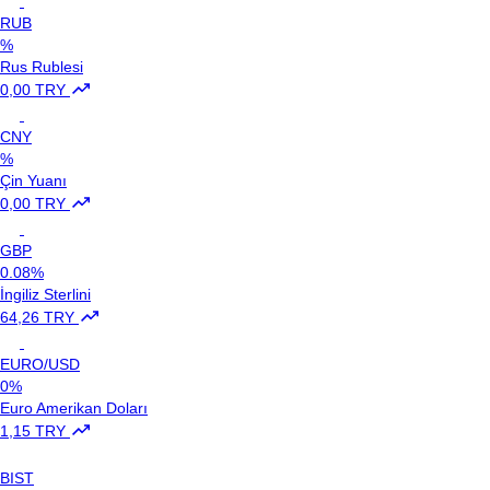
RUB
%
Rus Rublesi
0,00 TRY
CNY
%
Çin Yuanı
0,00 TRY
GBP
0.08%
İngiliz Sterlini
64,26 TRY
EURO/USD
0%
Euro Amerikan Doları
1,15 TRY
BIST