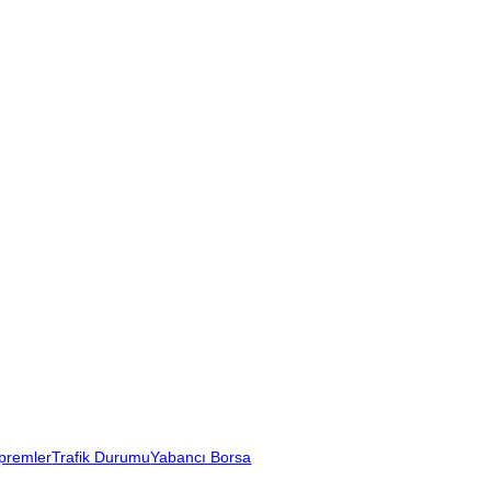
premler
Trafik Durumu
Yabancı Borsa