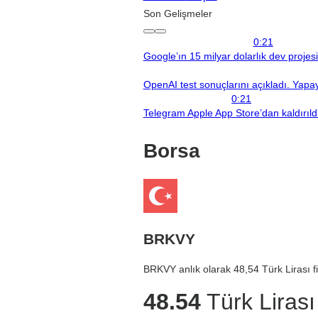
Son Gelişmeler
0:21
Google’ın 15 milyar dolarlık dev projes
OpenAI test sonuçlarını açıkladı. Yapay 
0:21
Telegram Apple App Store’dan kaldırıld
Borsa
BRKVY
BRKVY anlık olarak 48,54 Türk Lirası fi
48.54
Türk Lirası