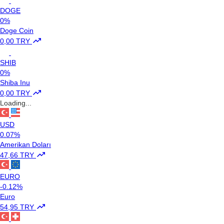
DOGE
0%
Doge Coin
0,00 TRY
SHIB
0%
Shiba Inu
0,00 TRY
Loading...
USD
0.07%
Amerikan Doları
47,66 TRY
EURO
-0.12%
Euro
54,95 TRY