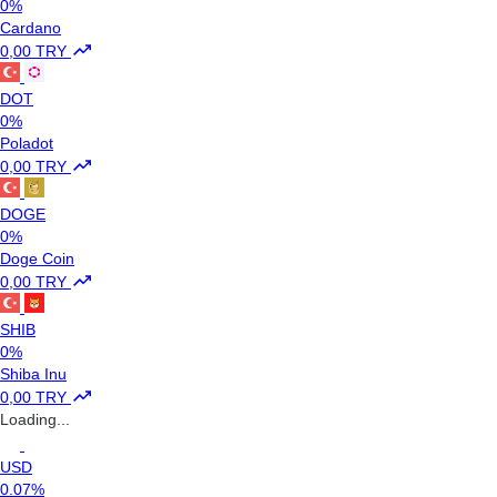
0%
Cardano
0,00 TRY
DOT
0%
Poladot
0,00 TRY
DOGE
0%
Doge Coin
0,00 TRY
SHIB
0%
Shiba Inu
0,00 TRY
Loading...
USD
0.07%