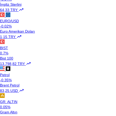
İngiliz Sterlini
64,33 TRY
EURO/USD
-0.02%
Euro Amerikan Doları
1,15 TRY
BIST
0.7%
Bist 100
13.798,82 TRY
Petrol
-0.35%
Brent Petrol
83,25 USD
GR. ALTIN
0.05%
Gram Altın