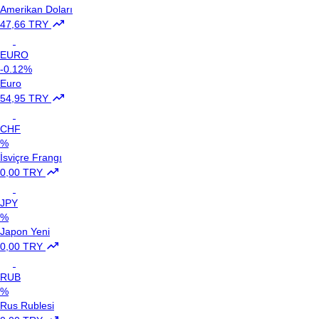
Amerikan Doları
47,66 TRY
EURO
-0.12%
Euro
54,95 TRY
CHF
%
İsviçre Frangı
0,00 TRY
JPY
%
Japon Yeni
0,00 TRY
RUB
%
Rus Rublesi