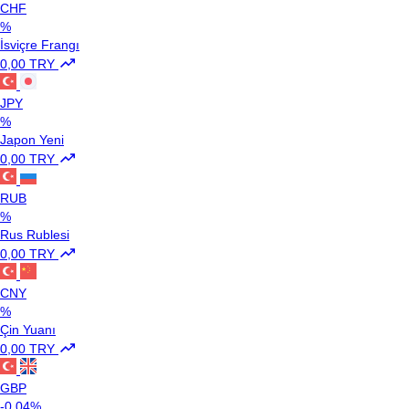
CHF
%
İsviçre Frangı
0,00 TRY
JPY
%
Japon Yeni
0,00 TRY
RUB
%
Rus Rublesi
0,00 TRY
CNY
%
Çin Yuanı
0,00 TRY
GBP
-0.04%