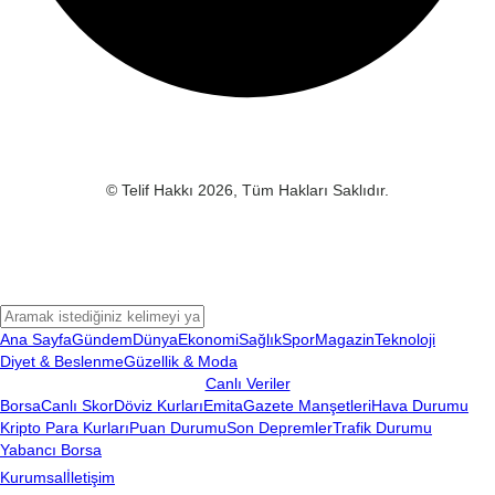
© Telif Hakkı 2026, Tüm Hakları Saklıdır.
Ana Sayfa
Gündem
Dünya
Ekonomi
Sağlık
Spor
Magazin
Teknoloji
Diyet & Beslenme
Güzellik & Moda
Canlı Veriler
Borsa
Canlı Skor
Döviz Kurları
Emita
Gazete Manşetleri
Hava Durumu
Kripto Para Kurları
Puan Durumu
Son Depremler
Trafik Durumu
Yabancı Borsa
Kurumsal
İletişim