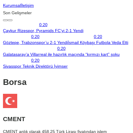
Kurumsal
İletişim
Son Gelişmeler
0:20
Çaykur Rizespor, Pyramids FC’yi 2-1 Yendi
0:20
0:20
Göztepe, Trabzonspor’u 2-1 Yendi
İsmail Köybaşı Futbola Veda Etti
0:20
Galatasaray’a Villarreal ile hazırlık maçında “kırmızı kart” şoku
0:20
Sivasspor Teknik Direktörü İyimser
Borsa
CMENT
CMENT anlık olarak 458,25 Türk Lirası fiyatından işlem