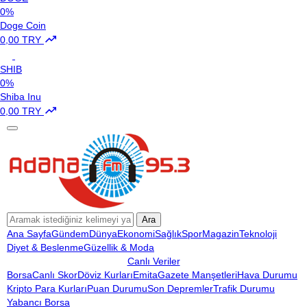
0%
Doge Coin
0,00 TRY
SHIB
0%
Shiba Inu
0,00 TRY
Ara
Ana Sayfa
Gündem
Dünya
Ekonomi
Sağlık
Spor
Magazin
Teknoloji
Diyet & Beslenme
Güzellik & Moda
Canlı Veriler
Borsa
Canlı Skor
Döviz Kurları
Emita
Gazete Manşetleri
Hava Durumu
Kripto Para Kurları
Puan Durumu
Son Depremler
Trafik Durumu
Yabancı Borsa