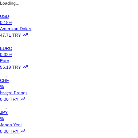
Loading...
USD
0.18%
Amerikan Doları
47,71 TRY
EURO
0.32%
Euro
55,19 TRY
CHF
%
İsviçre Frangı
0,00 TRY
JPY
%
Japon Yeni
0,00 TRY