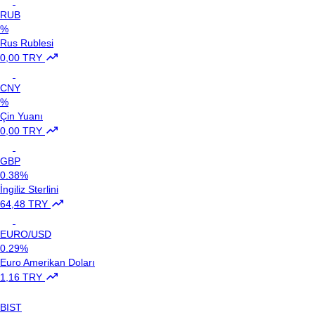
RUB
%
Rus Rublesi
0,00 TRY
CNY
%
Çin Yuanı
0,00 TRY
GBP
0.38%
İngiliz Sterlini
64,48 TRY
EURO/USD
0.29%
Euro Amerikan Doları
1,16 TRY
BIST