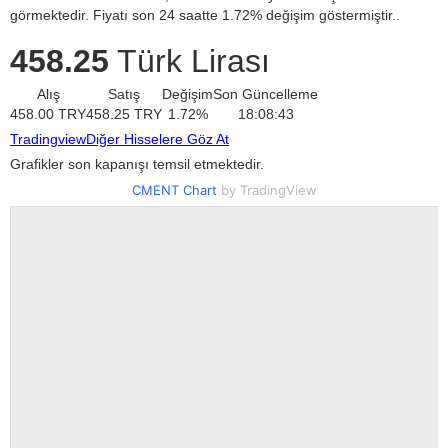
görmektedir. Fiyatı son 24 saatte 1.72% değişim göstermiştir..
458.25
Türk Lirası
Alış
Satış
Değişim
Son Güncelleme
458.00
TRY
458.25
TRY
1.72
%
18:08:43
Tradingview
Diğer Hisselere Göz At
Grafikler son kapanışı temsil etmektedir.
CMENT Chart
by TradingView