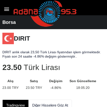
Borsa
DIRIT
DIRIT anlık olarak 23,50 Türk Lirası fiyatından işlem görmektedir.
Fiyatı son 24 saatte -4.86% değişim göstermiştir..
23.50
Türk Lirası
Alış
Satış
Değişim
Son Güncelleme
23.00
TRY
23.50
TRY
-4.86
%
18:05:20
Tradingview
Diğer Hisselere Göz At