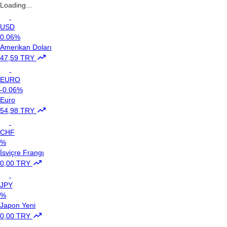
Loading...
USD
0.06%
Amerikan Doları
47,59 TRY
EURO
-0.06%
Euro
54,98 TRY
CHF
%
İsviçre Frangı
0,00 TRY
JPY
%
Japon Yeni
0,00 TRY