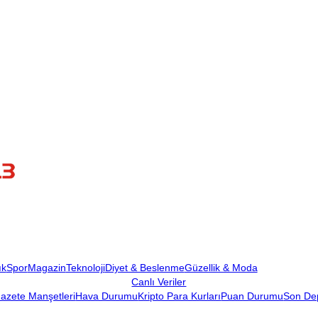
ık
Spor
Magazin
Teknoloji
Diyet & Beslenme
Güzellik & Moda
Canlı Veriler
azete Manşetleri
Hava Durumu
Kripto Para Kurları
Puan Durumu
Son De