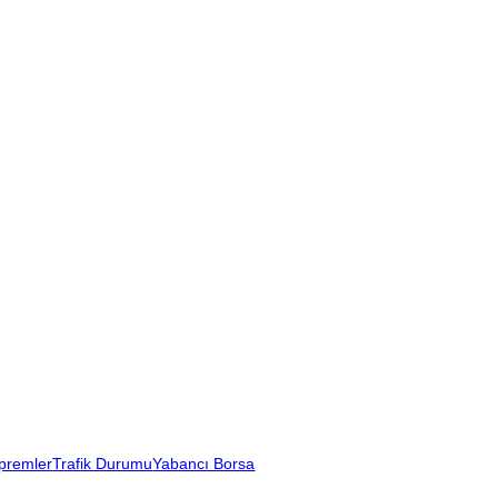
premler
Trafik Durumu
Yabancı Borsa