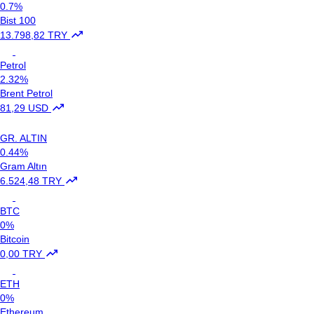
0.7%
Bist 100
13.798,82 TRY
Petrol
2.32%
Brent Petrol
81,29 USD
GR. ALTIN
0.44%
Gram Altın
6.524,48 TRY
BTC
0%
Bitcoin
0,00 TRY
ETH
0%
Ethereum