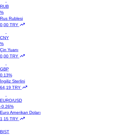
RUB
%
Rus Rublesi
0,00 TRY
CNY
%
Çin Yuanı
0,00 TRY
GBP
0.13%
İngiliz Sterlini
64,19 TRY
EURO/USD
-0.26%
Euro Amerikan Doları
1,15 TRY
BIST