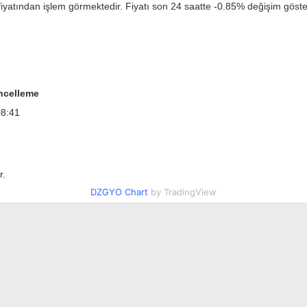
iyatından işlem görmektedir. Fiyatı son 24 saatte -0.85% değişim göster
ncelleme
08:41
r.
DZGYO Chart
by TradingView