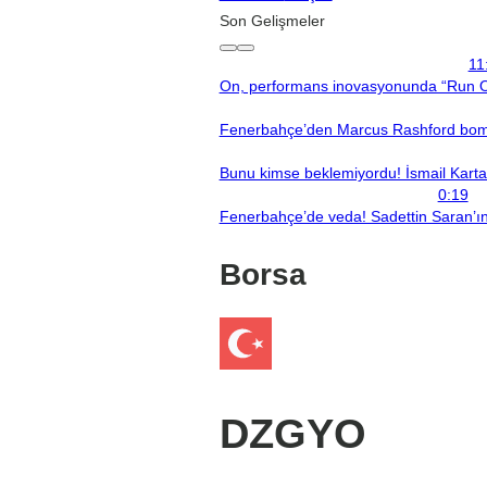
Son Gelişmeler
11
On, performans inovasyonunda “Run On
Fenerbahçe’den Marcus Rashford bomba
Bunu kimse beklemiyordu! İsmail Kartal’
0:19
Fenerbahçe’de veda! Sadettin Saran’ın 
Borsa
DZGYO