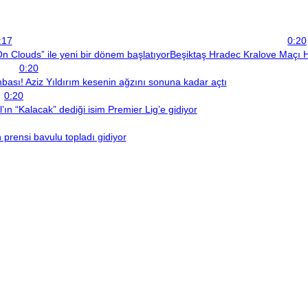
:17
0:20
 Clouds” ile yeni bir dönem başlatıyor
Beşiktaş Hradec Kralove Maçı H
0:20
sı! Aziz Yıldırım kesenin ağzını sonuna kadar açtı
0:20
ın “Kalacak” dediği isim Premier Lig’e gidiyor
prensi bavulu topladı gidiyor