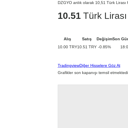
DZGYO anlık olarak 10,51 Türk Lirası f
10.51
Türk Lirası
Alış
Satış
Değişim
Son Gü
10.00
TRY
10.51
TRY
-0.85
%
18:
Tradingview
Diğer Hisselere Göz At
Grafikler son kapanışı temsil etmektedi