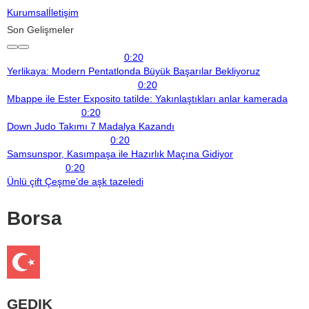
Kurumsal
İletişim
Son Gelişmeler
0:20
Yerlikaya: Modern Pentatlonda Büyük Başarılar Bekliyoruz
0:20
Mbappe ile Ester Exposito tatilde: Yakınlaştıkları anlar kamerada
0:20
Down Judo Takımı 7 Madalya Kazandı
0:20
Samsunspor, Kasımpaşa ile Hazırlık Maçına Gidiyor
0:20
Ünlü çift Çeşme’de aşk tazeledi
Borsa
GEDIK