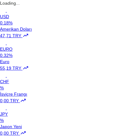
Loading...
USD
0.18%
Amerikan Doları
47,71 TRY
EURO
0.32%
Euro
55,19 TRY
CHF
%
İsviçre Frangı
0,00 TRY
JPY
%
Japon Yeni
0,00 TRY