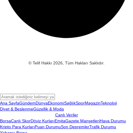
© Telif Hakkı 2026, Tüm Hakları Saklıdır.
Ana Sayfa
Gündem
Dünya
Ekonomi
Sağlık
Spor
Magazin
Teknoloji
Diyet & Beslenme
Güzellik & Moda
Canlı Veriler
Borsa
Canlı Skor
Döviz Kurları
Emita
Gazete Manşetleri
Hava Durumu
Kripto Para Kurları
Puan Durumu
Son Depremler
Trafik Durumu
Yabancı Borsa