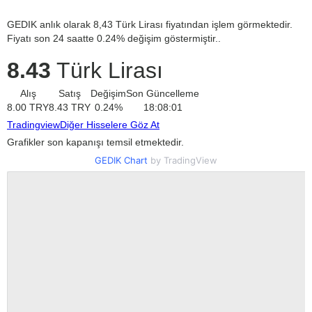
GEDIK anlık olarak 8,43 Türk Lirası fiyatından işlem görmektedir.
Fiyatı son 24 saatte 0.24% değişim göstermiştir..
8.43
Türk Lirası
Alış
Satış
Değişim
Son Güncelleme
8.00
TRY
8.43
TRY
0.24
%
18:08:01
Tradingview
Diğer Hisselere Göz At
Grafikler son kapanışı temsil etmektedir.
GEDIK Chart
by TradingView