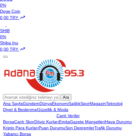
0%
Doge Coin
0,00 TRY
SHIB
0%
Shiba Inu
0,00 TRY
Ara
Ana Sayfa
Gündem
Dünya
Ekonomi
Sağlık
Spor
Magazin
Teknoloji
Diyet & Beslenme
Güzellik & Moda
Canlı Veriler
Borsa
Canlı Skor
Döviz Kurları
Emita
Gazete Manşetleri
Hava Durumu
Kripto Para Kurları
Puan Durumu
Son Depremler
Trafik Durumu
Yabancı Borsa