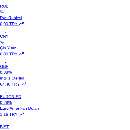
RUB
%
Rus Rublesi
0,00 TRY
CNY
%
Çin Yuanı
0,00 TRY
GBP
0.38%
İngiliz Sterlini
64,48 TRY
EURO/USD
0.29%
Euro Amerikan Doları
1,16 TRY
BIST