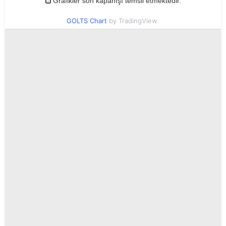
Grafikler son kapanışı temsil etmektedir.
GOLTS Chart
by TradingView