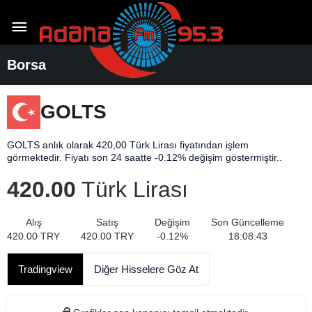
Borsa
GOLTS
GOLTS anlık olarak 420,00 Türk Lirası fiyatından işlem
görmektedir. Fiyatı son 24 saatte -0.12% değişim göstermiştir..
420.00
Türk Lirası
Alış
Satış
Değişim
Son Güncelleme
420.00
TRY
420.00
TRY
-0.12
%
18:08:43
Tradingview
Diğer Hisselere Göz At