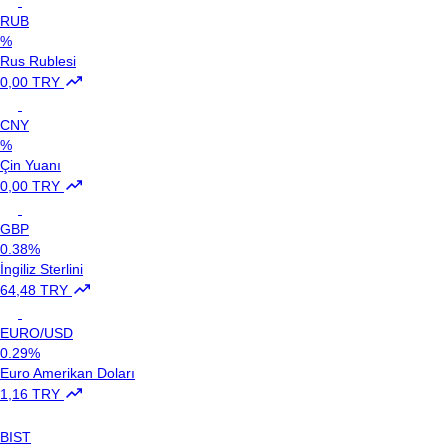
RUB
%
Rus Rublesi
0,00 TRY
CNY
%
Çin Yuanı
0,00 TRY
GBP
0.38%
İngiliz Sterlini
64,48 TRY
EURO/USD
0.29%
Euro Amerikan Doları
1,16 TRY
BIST