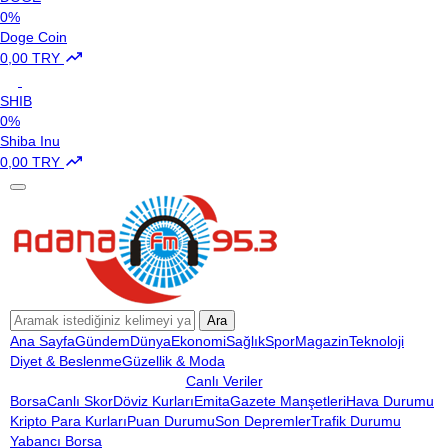
0%
Doge Coin
0,00 TRY
SHIB
0%
Shiba Inu
0,00 TRY
Ara
Ana Sayfa
Gündem
Dünya
Ekonomi
Sağlık
Spor
Magazin
Teknoloji
Diyet & Beslenme
Güzellik & Moda
Canlı Veriler
Borsa
Canlı Skor
Döviz Kurları
Emita
Gazete Manşetleri
Hava Durumu
Kripto Para Kurları
Puan Durumu
Son Depremler
Trafik Durumu
Yabancı Borsa