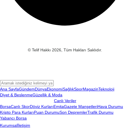
© Telif Hakkı 2026, Tüm Hakları Saklıdır.
Ana Sayfa
Gündem
Dünya
Ekonomi
Sağlık
Spor
Magazin
Teknoloji
Diyet & Beslenme
Güzellik & Moda
Canlı Veriler
Borsa
Canlı Skor
Döviz Kurları
Emita
Gazete Manşetleri
Hava Durumu
Kripto Para Kurları
Puan Durumu
Son Depremler
Trafik Durumu
Yabancı Borsa
Kurumsal
İletişim