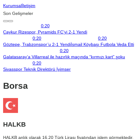
Kurumsal
İletişim
Son Gelişmeler
0:20
Çaykur Rizespor, Pyramids FC’yi 2-1 Yendi
0:20
0:20
Göztepe, Trabzonspor’u 2-1 Yendi
İsmail Köybaşı Futbola Veda Etti
0:20
Galatasaray’a Villarreal ile hazırlık maçında “kırmızı kart” şoku
0:20
Sivasspor Teknik Direktörü İyimser
Borsa
HALKB
HALKB anlık olarak 16,20 Türk Lirası fiyatından işlem görmektedir.