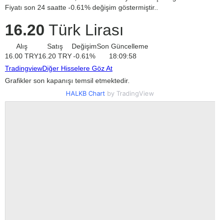
Fiyatı son 24 saatte -0.61% değişim göstermiştir..
16.20
Türk Lirası
Alış
Satış
Değişim
Son Güncelleme
16.00
TRY
16.20
TRY
-0.61
%
18:09:58
Tradingview
Diğer Hisselere Göz At
Grafikler son kapanışı temsil etmektedir.
HALKB Chart
by TradingView