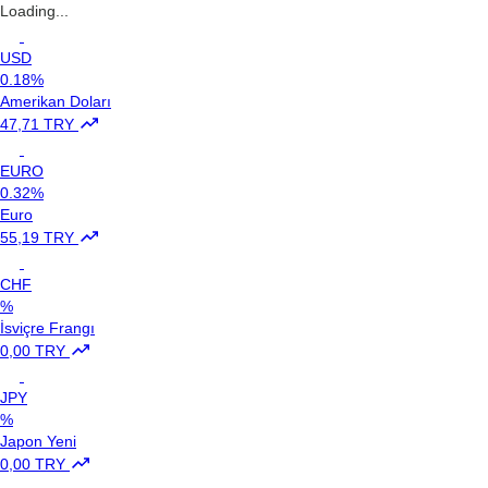
Loading...
USD
0.18%
Amerikan Doları
47,71 TRY
EURO
0.32%
Euro
55,19 TRY
CHF
%
İsviçre Frangı
0,00 TRY
JPY
%
Japon Yeni
0,00 TRY