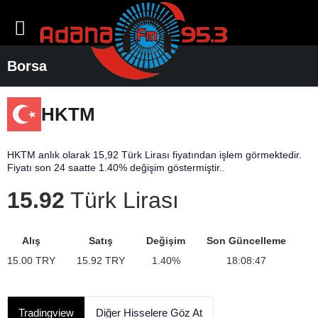
Borsa
HKTM
HKTM anlık olarak 15,92 Türk Lirası fiyatından işlem görmektedir.
Fiyatı son 24 saatte 1.40% değişim göstermiştir..
15.92
Türk Lirası
Alış
Satış
Değişim
Son Güncelleme
15.00
TRY
15.92
TRY
1.40
%
18:08:47
Tradingview
Diğer Hisselere Göz At