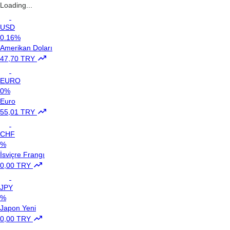
Loading...
USD
0.16%
Amerikan Doları
47,70 TRY
EURO
0%
Euro
55,01 TRY
CHF
%
İsviçre Frangı
0,00 TRY
JPY
%
Japon Yeni
0,00 TRY