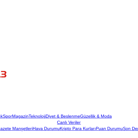
ık
Spor
Magazin
Teknoloji
Diyet & Beslenme
Güzellik & Moda
Canlı Veriler
azete Manşetleri
Hava Durumu
Kripto Para Kurları
Puan Durumu
Son De