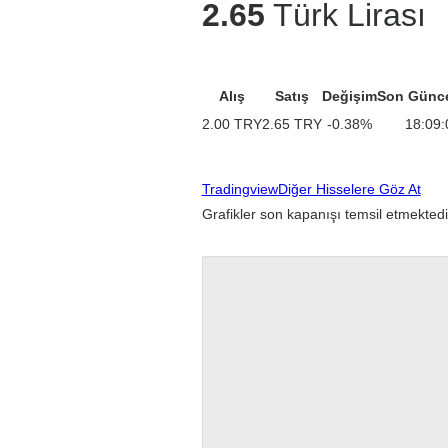
2.65
Türk Lirası
Alış
Satış
Değişim
Son Günc
2.00
TRY
2.65
TRY
-0.38
%
18:09:
Tradingview
Diğer Hisselere Göz At
Grafikler son kapanışı temsil etmektedi