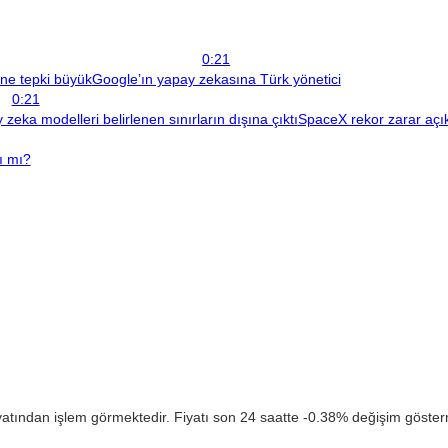
0:21
ine tepki büyük
Google’ın yapay zekasına Türk yönetici
0:21
zeka modelleri belirlenen sınırların dışına çıktı
SpaceX rekor zarar açıkl
ı mı?
atından işlem görmektedir. Fiyatı son 24 saatte -0.38% değişim göstermi