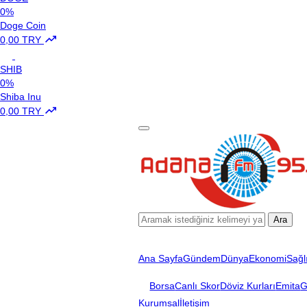
0%
Doge Coin
0,00 TRY
SHIB
0%
Shiba Inu
0,00 TRY
Ara
Ana Sayfa
Gündem
Dünya
Ekonomi
Sağl
Borsa
Canlı Skor
Döviz Kurları
Emita
G
Kurumsal
İletişim