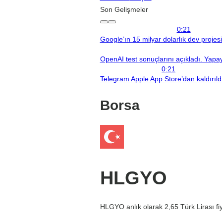
Son Gelişmeler
0:21
Google’ın 15 milyar dolarlık dev projes
OpenAI test sonuçlarını açıkladı. Yapay 
0:21
Telegram Apple App Store’dan kaldırıld
Borsa
HLGYO
HLGYO anlık olarak 2,65 Türk Lirası fiy