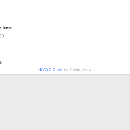
elleme
09
r.
HLGYO Chart
by TradingView