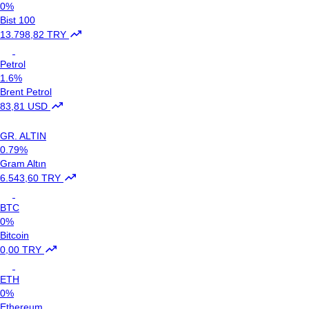
0%
Bist 100
13.798,82 TRY
Petrol
1.6%
Brent Petrol
83,81 USD
GR. ALTIN
0.79%
Gram Altın
6.543,60 TRY
BTC
0%
Bitcoin
0,00 TRY
ETH
0%
Ethereum