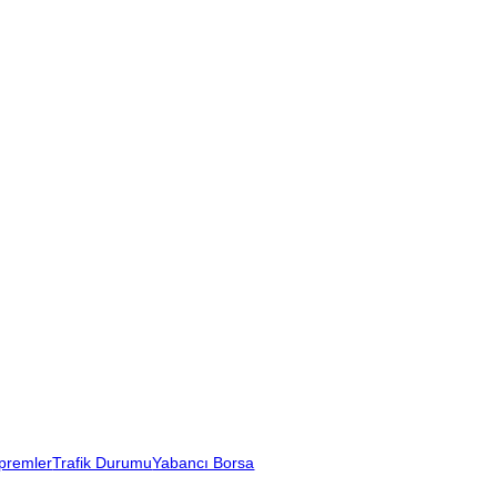
premler
Trafik Durumu
Yabancı Borsa