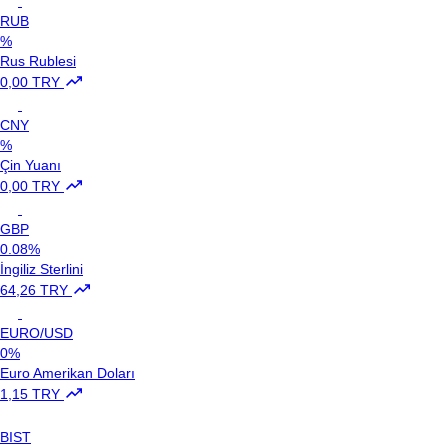
RUB
%
Rus Rublesi
0,00 TRY
CNY
%
Çin Yuanı
0,00 TRY
GBP
0.08%
İngiliz Sterlini
64,26 TRY
EURO/USD
0%
Euro Amerikan Doları
1,15 TRY
BIST