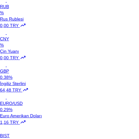
RUB
%
Rus Rublesi
0,00 TRY
CNY
%
Çin Yuanı
0,00 TRY
GBP
0.38%
İngiliz Sterlini
64,48 TRY
EURO/USD
0.29%
Euro Amerikan Doları
1,16 TRY
BIST