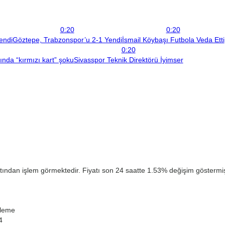
0:20
0:20
endi
Göztepe, Trabzonspor’u 2-1 Yendi
İsmail Köybaşı Futbola Veda Etti
0:20
çında “kırmızı kart” şoku
Sivasspor Teknik Direktörü İyimser
atından işlem görmektedir. Fiyatı son 24 saatte 1.53% değişim göstermişt
leme
4