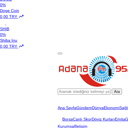
0%
Doge Coin
0,00 TRY
SHIB
0%
Shiba Inu
0,00 TRY
Ara
Ana Sayfa
Gündem
Dünya
Ekonomi
Sağl
Borsa
Canlı Skor
Döviz Kurları
Emita
G
Kurumsal
İletişim