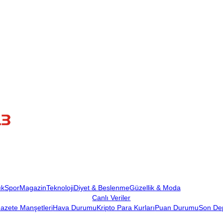
ık
Spor
Magazin
Teknoloji
Diyet & Beslenme
Güzellik & Moda
Canlı Veriler
azete Manşetleri
Hava Durumu
Kripto Para Kurları
Puan Durumu
Son De