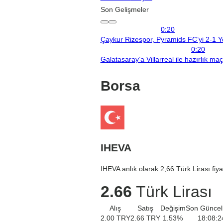
Son Gelişmeler
0:20
Çaykur Rizespor, Pyramids FC’yi 2-1 Y
0:20
Galatasaray’a Villarreal ile hazırlık ma
Borsa
IHEVA
IHEVA anlık olarak 2,66 Türk Lirası fiy
2.66
Türk Lirası
Alış
Satış
Değişim
Son Güncel
2.00
TRY
2.66
TRY
1.53
%
18:08:2