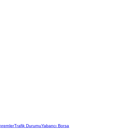
premler
Trafik Durumu
Yabancı Borsa