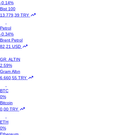
-0.14%
Bist 100
13.779,39 TRY
Petrol
-0.34%
Brent Petrol
82,21 USD
GR. ALTIN
2.59%
Gram Altın
6.660,55 TRY
BTC
0%
Bitcoin
0,00 TRY
ETH
0%
Ethereum