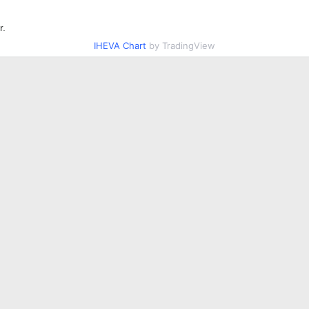
r.
IHEVA Chart
by TradingView