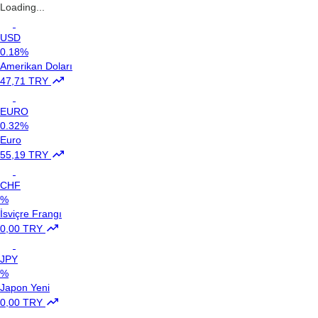
Loading...
USD
0.18%
Amerikan Doları
47,71 TRY
EURO
0.32%
Euro
55,19 TRY
CHF
%
İsviçre Frangı
0,00 TRY
JPY
%
Japon Yeni
0,00 TRY