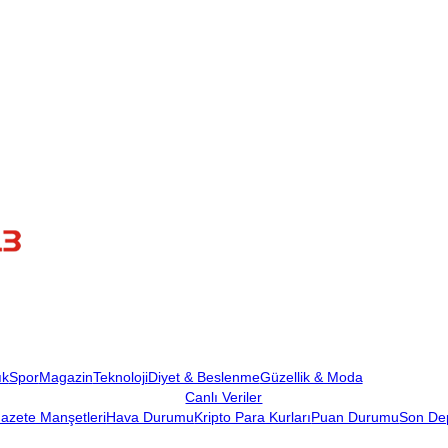
ık
Spor
Magazin
Teknoloji
Diyet & Beslenme
Güzellik & Moda
Canlı Veriler
azete Manşetleri
Hava Durumu
Kripto Para Kurları
Puan Durumu
Son De