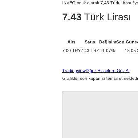
INVEO anlık olarak 7,43 Türk Lirası fiy
7.43
Türk Lirası
Alış
Satış
Değişim
Son Günc
7.00
TRY
7.43
TRY
-1.07
%
18:05:
Tradingview
Diğer Hisselere Göz At
Grafikler son kapanışı temsil etmektedi