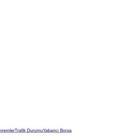
premler
Trafik Durumu
Yabancı Borsa