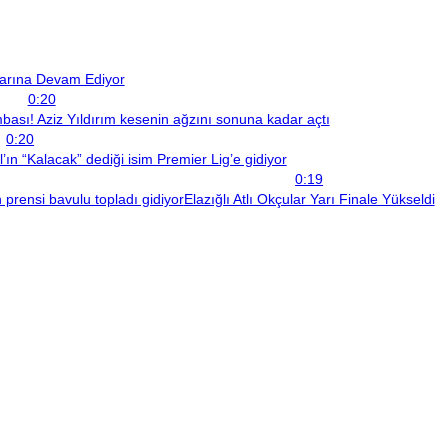
larına Devam Ediyor
0:20
sı! Aziz Yıldırım kesenin ağzını sonuna kadar açtı
0:20
ın “Kalacak” dediği isim Premier Lig’e gidiyor
0:19
prensi bavulu topladı gidiyor
Elazığlı Atlı Okçular Yarı Finale Yükseldi