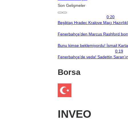
Son Gelişmeler
0:20
Beşiktaş Hradec Kralove Maçı Hazırlık
Fenerbahçe’den Marcus Rashford bomba
Bunu kimse beklemiyordu! İsmail Kartal’
0:19
Fenerbahçe’de veda! Sadettin Saran’ın 
Borsa
INVEO