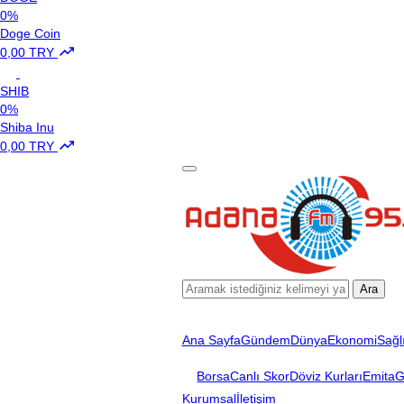
0%
Doge Coin
0,00 TRY
SHIB
0%
Shiba Inu
0,00 TRY
Ara
Ana Sayfa
Gündem
Dünya
Ekonomi
Sağl
Borsa
Canlı Skor
Döviz Kurları
Emita
G
Kurumsal
İletişim