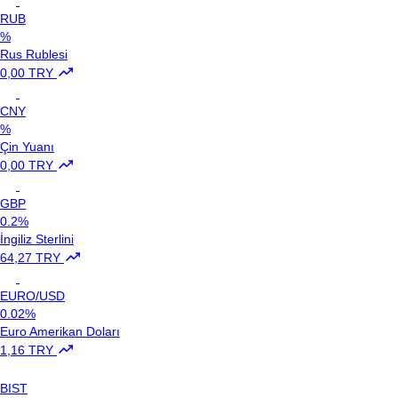
RUB
%
Rus Rublesi
0,00 TRY
CNY
%
Çin Yuanı
0,00 TRY
GBP
0.2%
İngiliz Sterlini
64,27 TRY
EURO/USD
0.02%
Euro Amerikan Doları
1,16 TRY
BIST