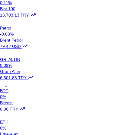
0.11%
Bist 100
13.703,13 TRY
Petrol
-0.03%
Brent Petrol
79,42 USD
GR. ALTIN
0.09%
Gram Altın
6.501,83 TRY
BTC
0%
Bitcoin
0,00 TRY
ETH
0%
Ethereum