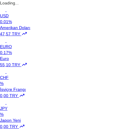
Loading...
USD
0.01%
Amerikan Doları
47,57 TRY
EURO
0.17%
Euro
55,10 TRY
CHF
%
İsviçre Frangı
0,00 TRY
JPY
%
Japon Yeni
0,00 TRY