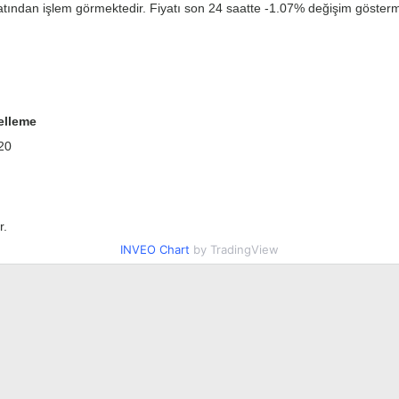
atından işlem görmektedir. Fiyatı son 24 saatte -1.07% değişim göstermi
elleme
20
r.
INVEO Chart
by TradingView