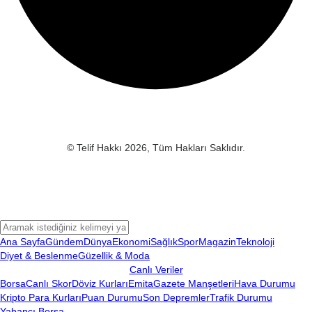
© Telif Hakkı 2026, Tüm Hakları Saklıdır.
Ana Sayfa
Gündem
Dünya
Ekonomi
Sağlık
Spor
Magazin
Teknoloji
Diyet & Beslenme
Güzellik & Moda
Canlı Veriler
Borsa
Canlı Skor
Döviz Kurları
Emita
Gazete Manşetleri
Hava Durumu
Kripto Para Kurları
Puan Durumu
Son Depremler
Trafik Durumu
Yabancı Borsa