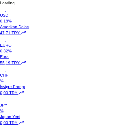
Loading...
USD
0.18%
Amerikan Doları
47,71 TRY
EURO
0.32%
Euro
55,19 TRY
CHF
%
İsviçre Frangı
0,00 TRY
JPY
%
Japon Yeni
0,00 TRY