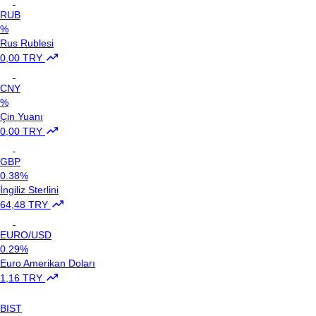
RUB
%
Rus Rublesi
0,00 TRY
CNY
%
Çin Yuanı
0,00 TRY
GBP
0.38%
İngiliz Sterlini
64,48 TRY
EURO/USD
0.29%
Euro Amerikan Doları
1,16 TRY
BIST