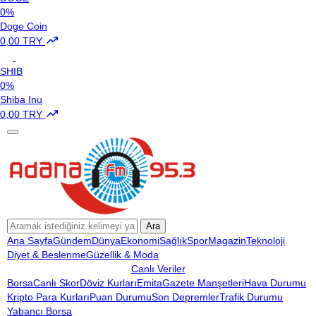
0%
Doge Coin
0,00 TRY
SHIB
0%
Shiba Inu
0,00 TRY
Ara
Ana Sayfa
Gündem
Dünya
Ekonomi
Sağlık
Spor
Magazin
Teknoloji
Diyet & Beslenme
Güzellik & Moda
Canlı Veriler
Borsa
Canlı Skor
Döviz Kurları
Emita
Gazete Manşetleri
Hava Durumu
Kripto Para Kurları
Puan Durumu
Son Depremler
Trafik Durumu
Yabancı Borsa