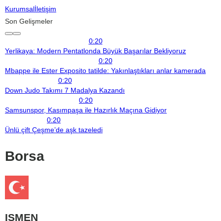
Kurumsal
İletişim
Son Gelişmeler
0:20
Yerlikaya: Modern Pentatlonda Büyük Başarılar Bekliyoruz
0:20
Mbappe ile Ester Exposito tatilde: Yakınlaştıkları anlar kamerada
0:20
Down Judo Takımı 7 Madalya Kazandı
0:20
Samsunspor, Kasımpaşa ile Hazırlık Maçına Gidiyor
0:20
Ünlü çift Çeşme’de aşk tazeledi
Borsa
ISMEN