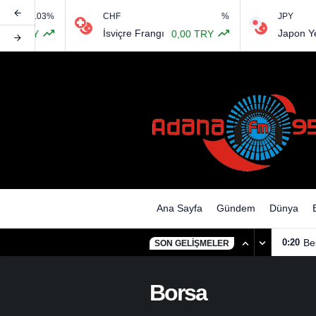
0.03%
CHF
%
JPY
İsviçre Frangı
Japon Yeni
TRY
0,00 TRY
0
Ana Sayfa
Gündem
Dünya
0:20
Be
SON GELIŞMELER
Borsa