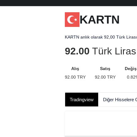
KARTN
KARTN anlık olarak 92,00 Türk Lirası 
92.00
Türk Liras
Alış
Satış
Değiş
92.00
TRY
92.00
TRY
0.82
Tradingview
Diğer Hisselere 