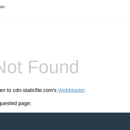
dır.
Not Found
en to cdn-staticfile.com's
WebMaster
.
equested page: