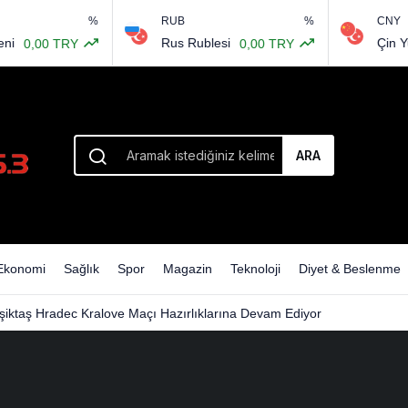
%
RUB
%
CNY
Rus Rublesi
Çin Yuanı
,00 TRY
0,00 TRY
ARA
Ekonomi
Sağlık
Spor
Magazin
Teknoloji
Diyet & Beslenme
şiktaş Hradec Kralove Maçı Hazırlıklarına Devam Ediyor