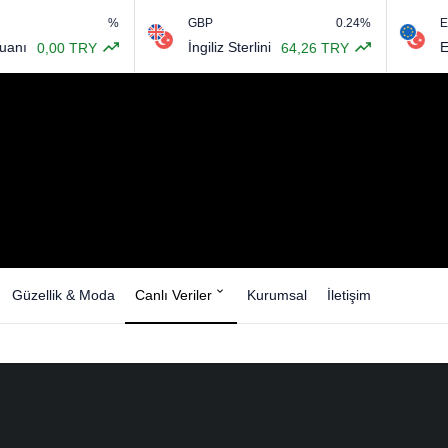
%
GBP
0.24%
EURO/
İngiliz Sterlini
Euro Am
0,00 TRY
64,26 TRY
Güzellik & Moda
Canlı Veriler
Kurumsal
İletişim