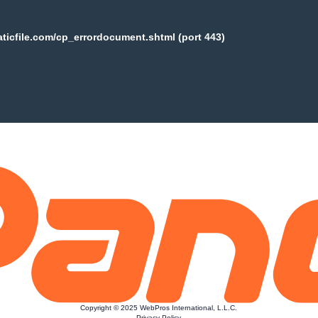
aticfile.com/cp_errordocument.shtml (port 443)
Copyright © 2025 WebPros International, L.L.C.
Privacy Policy