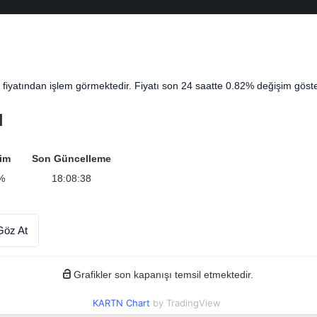
fiyatından işlem görmektedir. Fiyatı son 24 saatte 0.82% değişim göster
ı
im
Son Güncelleme
%
18:08:38
Göz At
Grafikler son kapanışı temsil etmektedir.
KARTN Chart
by TradingView