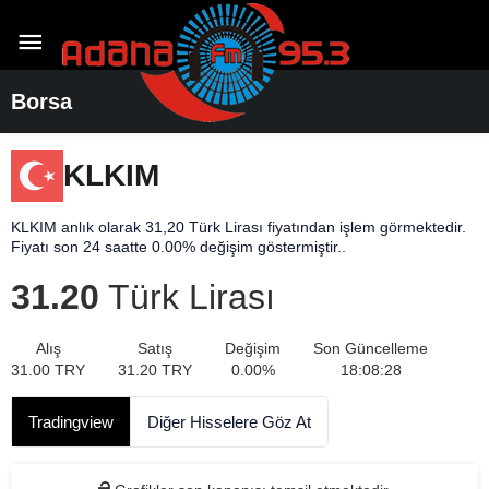
Borsa
KLKIM
KLKIM anlık olarak 31,20 Türk Lirası fiyatından işlem görmektedir.
Fiyatı son 24 saatte 0.00% değişim göstermiştir..
31.20
Türk Lirası
Alış
Satış
Değişim
Son Güncelleme
31.00
TRY
31.20
TRY
0.00
%
18:08:28
Tradingview
Diğer Hisselere Göz At