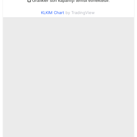
Grafikler son kapanışı temsil etmektedir.
KLKIM Chart
by TradingView