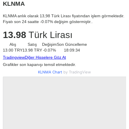
KLNMA
KLNMA anlık olarak 13,98 Türk Lirası fiyatından işlem görmektedir.
Fiyatı son 24 saatte -0.07% değişim göstermiştir..
13.98
Türk Lirası
Alış
Satış
Değişim
Son Güncelleme
13.00
TRY
13.98
TRY
-0.07
%
18:09:34
Tradingview
Diğer Hisselere Göz At
Grafikler son kapanışı temsil etmektedir.
KLNMA Chart
by TradingView