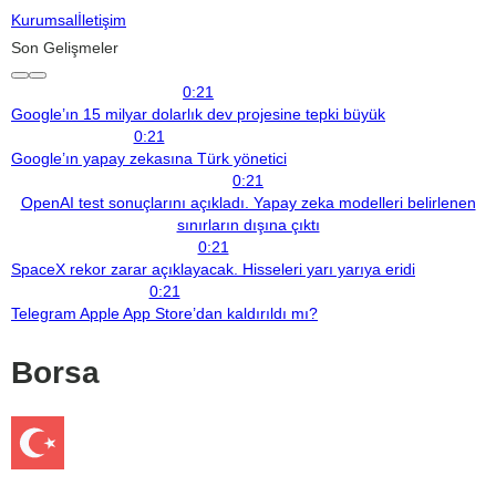
Kurumsal
İletişim
Son Gelişmeler
0:21
Google’ın 15 milyar dolarlık dev projesine tepki büyük
0:21
Google’ın yapay zekasına Türk yönetici
0:21
OpenAI test sonuçlarını açıkladı. Yapay zeka modelleri belirlenen
sınırların dışına çıktı
0:21
SpaceX rekor zarar açıklayacak. Hisseleri yarı yarıya eridi
0:21
Telegram Apple App Store’dan kaldırıldı mı?
Borsa