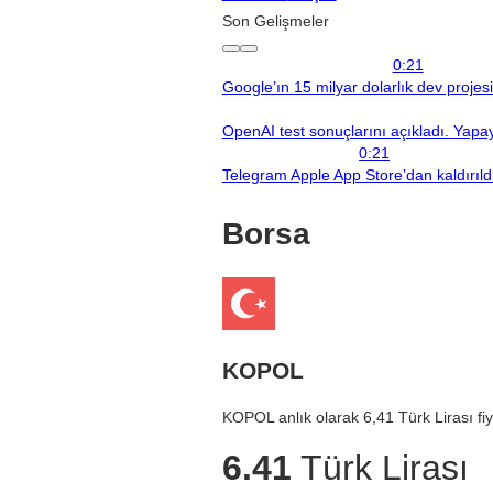
Son Gelişmeler
0:21
Google’ın 15 milyar dolarlık dev projes
OpenAI test sonuçlarını açıkladı. Yapay 
0:21
Telegram Apple App Store’dan kaldırıld
Borsa
KOPOL
KOPOL anlık olarak 6,41 Türk Lirası fiy
6.41
Türk Lirası