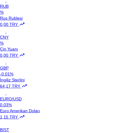
RUB
%
Rus Rublesi
0,00 TRY
CNY
%
Çin Yuanı
0,00 TRY
GBP
-0.01%
İngiliz Sterlini
64,17 TRY
EURO/USD
0.03%
Euro Amerikan Doları
1,15 TRY
BIST