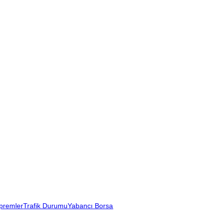
premler
Trafik Durumu
Yabancı Borsa