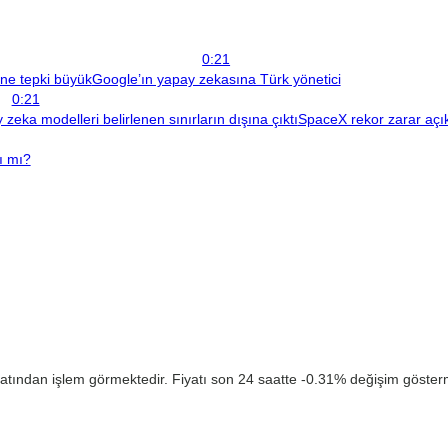
0:21
ine tepki büyük
Google’ın yapay zekasına Türk yönetici
0:21
zeka modelleri belirlenen sınırların dışına çıktı
SpaceX rekor zarar açıkl
ı mı?
atından işlem görmektedir. Fiyatı son 24 saatte -0.31% değişim göstermi