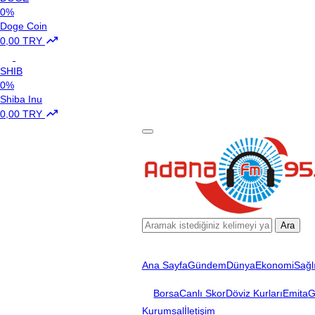
0%
Doge Coin
0,00 TRY
SHIB
0%
Shiba Inu
0,00 TRY
Ara
Ana Sayfa
Gündem
Dünya
Ekonomi
Sağl
Borsa
Canlı Skor
Döviz Kurları
Emita
G
Kurumsal
İletişim