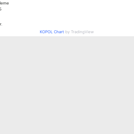
leme
5
r.
KOPOL Chart
by TradingView