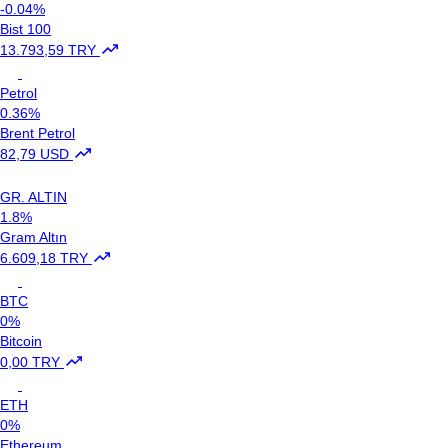
-0.04%
Bist 100
13.793,59 TRY
Petrol
0.36%
Brent Petrol
82,79 USD
GR. ALTIN
1.8%
Gram Altın
6.609,18 TRY
BTC
0%
Bitcoin
0,00 TRY
ETH
0%
Ethereum