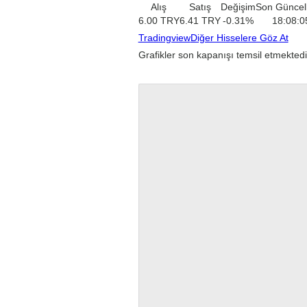
Alış
Satış
Değişim
Son Güncel
6.00
TRY
6.41
TRY
-0.31
%
18:08:0
Tradingview
Diğer Hisselere Göz At
Grafikler son kapanışı temsil etmektedi