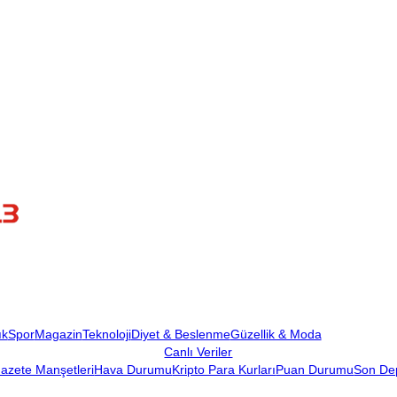
ık
Spor
Magazin
Teknoloji
Diyet & Beslenme
Güzellik & Moda
Canlı Veriler
azete Manşetleri
Hava Durumu
Kripto Para Kurları
Puan Durumu
Son De