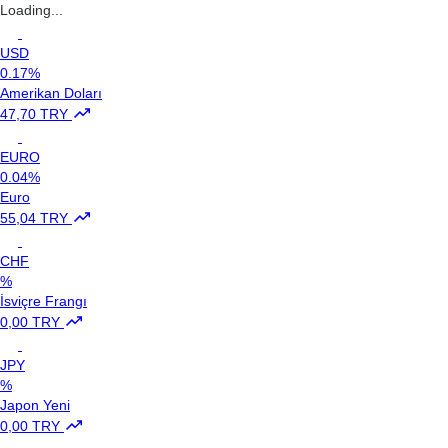
Loading...
USD
0.17%
Amerikan Doları
47,70 TRY
EURO
0.04%
Euro
55,04 TRY
CHF
%
İsviçre Frangı
0,00 TRY
JPY
%
Japon Yeni
0,00 TRY