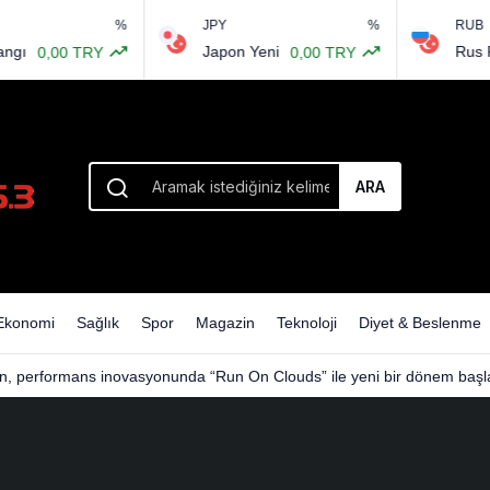
%
JPY
%
RUB
Japon Yeni
Rus Rublesi
,00 TRY
0,00 TRY
ARA
Ekonomi
Sağlık
Spor
Magazin
Teknoloji
Diyet & Beslenme
n, performans inovasyonunda “Run On Clouds” ile yeni bir dönem başla