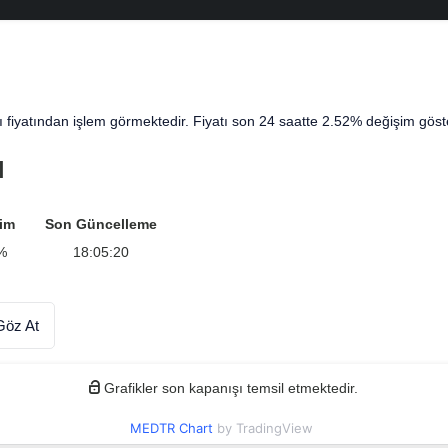
fiyatından işlem görmektedir. Fiyatı son 24 saatte 2.52% değişim göste
ı
im
Son Güncelleme
%
18:05:20
Göz At
Grafikler son kapanışı temsil etmektedir.
MEDTR Chart
by TradingView