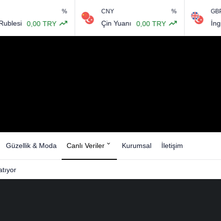
%
CNY
%
GBP
Çin Yuanı
İngiliz Sterl
0,00 TRY
0,00 TRY
Güzellik & Moda
Canlı Veriler
Kurumsal
İletişim
tıyor