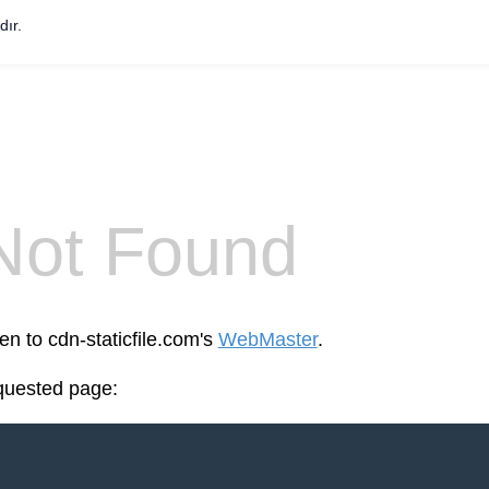
dır.
Not Found
en to cdn-staticfile.com's
WebMaster
.
equested page: