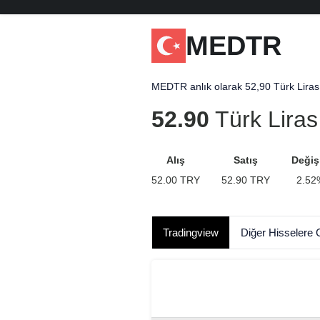
MEDTR
MEDTR anlık olarak 52,90 Türk Lirası 
52.90
Türk Liras
Alış
Satış
Değiş
52.00
TRY
52.90
TRY
2.52
Tradingview
Diğer Hisselere 