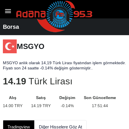
Borsa
MSGYO
MSGYO anlık olarak 14,19 Türk Lirası fiyatından işlem görmektedir.
Fiyatı son 24 saatte -0.14% değişim göstermiştir..
14.19
Türk Lirası
Alış
Satış
Değişim
Son Güncelleme
14.00
TRY
14.19
TRY
-0.14
%
17:51:44
Tradingview
Diğer Hisselere Göz At