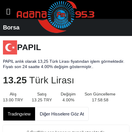
Borsa
PAPIL
PAPIL anlık olarak 13,25 Türk Lirası fiyatından işlem görmektedir.
Fiyatı son 24 saatte 4.00% değişim göstermiştir..
13.25
Türk Lirası
Alış
Satış
Değişim
Son Güncelleme
13.00
TRY
13.25
TRY
4.00
%
17:58:58
Tradingview
Diğer Hisselere Göz At