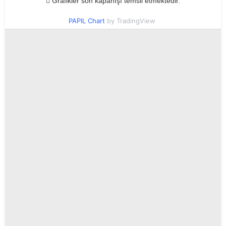
Grafikler son kapanışı temsil etmektedir.
PAPIL Chart
by TradingView