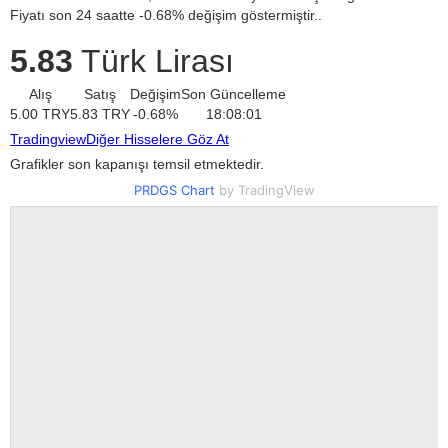
Fiyatı son 24 saatte -0.68% değişim göstermiştir..
5.83
Türk Lirası
Alış
Satış
Değişim
Son Güncelleme
5.00
TRY
5.83
TRY
-0.68
%
18:08:01
Tradingview
Diğer Hisselere Göz At
Grafikler son kapanışı temsil etmektedir.
PRDGS Chart
by TradingView