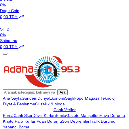
0%
Doge Coin
0,00 TRY
SHIB
0%
Shiba Inu
0,00 TRY
Ara
Ana Sayfa
Gündem
Dünya
Ekonomi
Sağlık
Spor
Magazin
Teknoloji
Diyet & Beslenme
Güzellik & Moda
Canlı Veriler
Borsa
Canlı Skor
Döviz Kurları
Emita
Gazete Manşetleri
Hava Durumu
Kripto Para Kurları
Puan Durumu
Son Depremler
Trafik Durumu
Yabancı Borsa