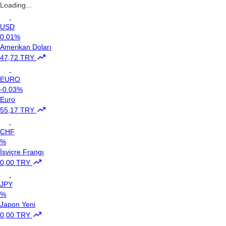
Loading...
USD
0.01%
Amerikan Doları
47,72 TRY
EURO
-0.03%
Euro
55,17 TRY
CHF
%
İsviçre Frangı
0,00 TRY
JPY
%
Japon Yeni
0,00 TRY