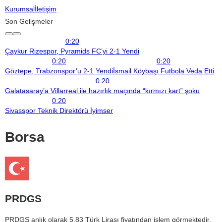
Kurumsal
İletişim
Son Gelişmeler
0:20
Çaykur Rizespor, Pyramids FC’yi 2-1 Yendi
0:20
0:20
Göztepe, Trabzonspor’u 2-1 Yendi
İsmail Köybaşı Futbola Veda Etti
0:20
Galatasaray’a Villarreal ile hazırlık maçında “kırmızı kart” şoku
0:20
Sivasspor Teknik Direktörü İyimser
Borsa
PRDGS
PRDGS anlık olarak 5,83 Türk Lirası fiyatından işlem görmektedir.