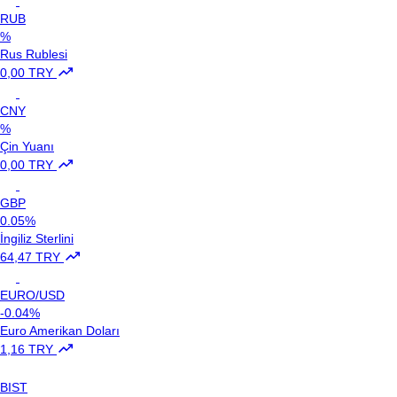
RUB
%
Rus Rublesi
0,00 TRY
CNY
%
Çin Yuanı
0,00 TRY
GBP
0.05%
İngiliz Sterlini
64,47 TRY
EURO/USD
-0.04%
Euro Amerikan Doları
1,16 TRY
BIST