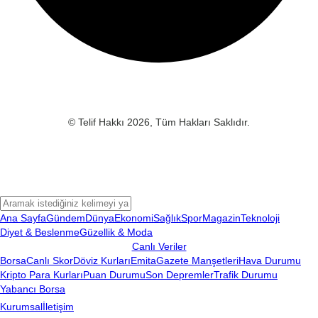
© Telif Hakkı 2026, Tüm Hakları Saklıdır.
Ana Sayfa
Gündem
Dünya
Ekonomi
Sağlık
Spor
Magazin
Teknoloji
Diyet & Beslenme
Güzellik & Moda
Canlı Veriler
Borsa
Canlı Skor
Döviz Kurları
Emita
Gazete Manşetleri
Hava Durumu
Kripto Para Kurları
Puan Durumu
Son Depremler
Trafik Durumu
Yabancı Borsa
Kurumsal
İletişim