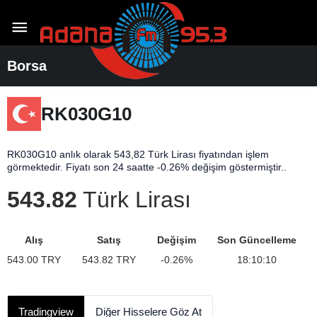
Borsa
RK030G10
RK030G10 anlık olarak 543,82 Türk Lirası fiyatından işlem
görmektedir. Fiyatı son 24 saatte -0.26% değişim göstermiştir..
543.82
Türk Lirası
Alış
Satış
Değişim
Son Güncelleme
543.00
TRY
543.82
TRY
-0.26
%
18:10:10
Tradingview
Diğer Hisselere Göz At