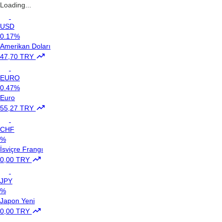
Loading...
USD
0.17%
Amerikan Doları
47,70 TRY
EURO
0.47%
Euro
55,27 TRY
CHF
%
İsviçre Frangı
0,00 TRY
JPY
%
Japon Yeni
0,00 TRY