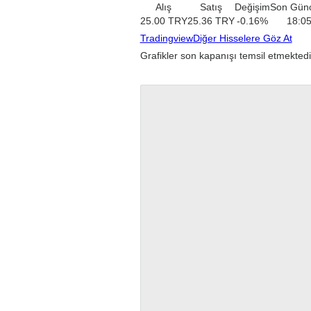
Alış
Satış
Değişim
Son Gün
25.00
TRY
25.36
TRY
-0.16
%
18:0
Tradingview
Diğer Hisselere Göz At
Grafikler son kapanışı temsil etmektedi