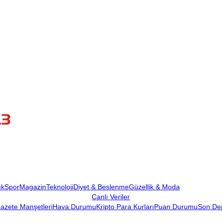
ık
Spor
Magazin
Teknoloji
Diyet & Beslenme
Güzellik & Moda
Canlı Veriler
azete Manşetleri
Hava Durumu
Kripto Para Kurları
Puan Durumu
Son De