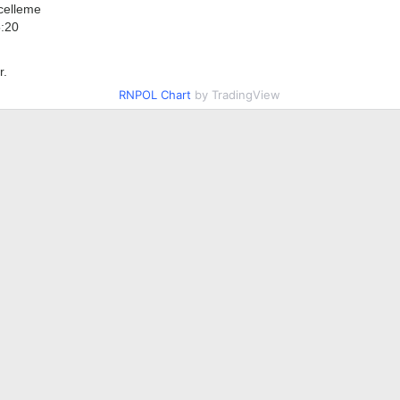
celleme
5:20
r.
RNPOL Chart
by TradingView