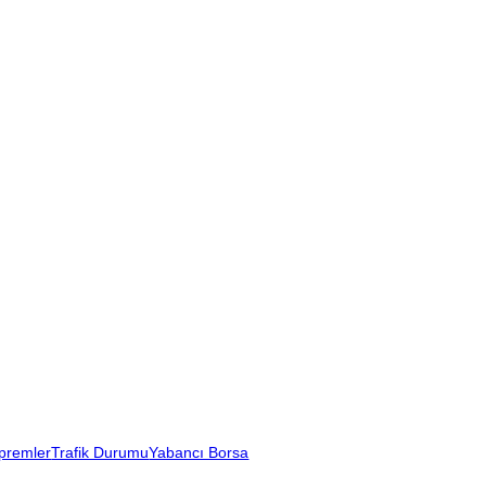
premler
Trafik Durumu
Yabancı Borsa