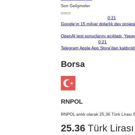
Son Gelişmeler
0:21
Google’ın 15 milyar dolarlık dev projes
OpenAI test sonuçlarını açıkladı. Yapay 
0:21
Telegram Apple App Store’dan kaldırıld
Borsa
RNPOL
RNPOL anlık olarak 25,36 Türk Lirası fi
25.36
Türk Lirası