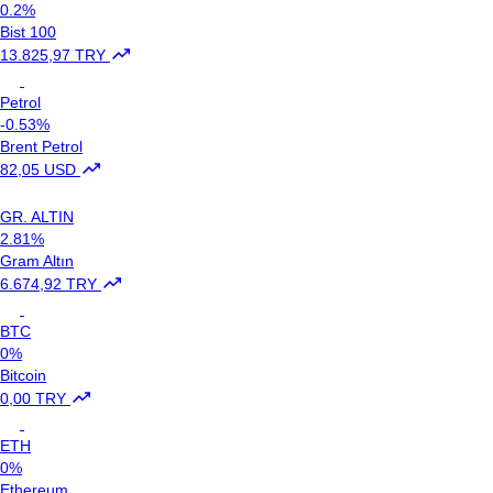
0.2%
Bist 100
13.825,97 TRY
Petrol
-0.53%
Brent Petrol
82,05 USD
GR. ALTIN
2.81%
Gram Altın
6.674,92 TRY
BTC
0%
Bitcoin
0,00 TRY
ETH
0%
Ethereum