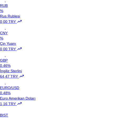
RUB
%
Rus Rublesi
0,00 TRY
CNY
%
Çin Yuanı
0,00 TRY
GBP
0.46%
İngiliz Sterlini
64,47 TRY
EURO/USD
0.48%
Euro Amerikan Doları
1,16 TRY
BIST