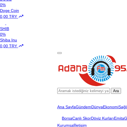
0%
Doge Coin
0,00 TRY
SHIB
0%
Shiba Inu
0,00 TRY
Ara
Ana Sayfa
Gündem
Dünya
Ekonomi
Sağl
Borsa
Canlı Skor
Döviz Kurları
Emita
G
Kurumsal
İletişim