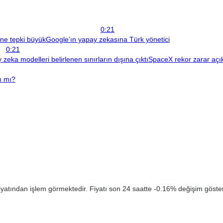
0:21
ine tepki büyük
Google’ın yapay zekasına Türk yönetici
0:21
zeka modelleri belirlenen sınırların dışına çıktı
SpaceX rekor zarar açıkl
ı mı?
yatından işlem görmektedir. Fiyatı son 24 saatte -0.16% değişim gösterm