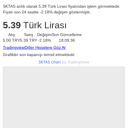
SKTAS anlık olarak 5,39 Türk Lirası fiyatından işlem görmektedir.
Fiyatı son 24 saatte -2.18% değişim göstermiştir..
5.39
Türk Lirası
Alış
Satış
Değişim
Son Güncelleme
5.00
TRY
5.39
TRY
-2.18
%
18:09:36
Tradingview
Diğer Hisselere Göz At
Grafikler son kapanışı temsil etmektedir.
SKTAS Chart
by TradingView