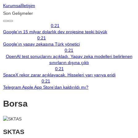
Kurumsal
İletişim
Son Gelişmeler
0:21
Google’ın 15 milyar dolarlık dev projesine tepki büyük
0:21
Google’ın yapay zekasına Türk yönetici
0:21
OpenAI test sonuçlarını açıkladı. Yapay zeka modelleri belirlenen
sınırların dışına çıktı
0:21
SpaceX rekor zarar açıklayacak. Hisseleri yarı yarıya eridi
0:21
Telegram Apple App Store’dan kaldırıldı mı?
Borsa
SKTAS