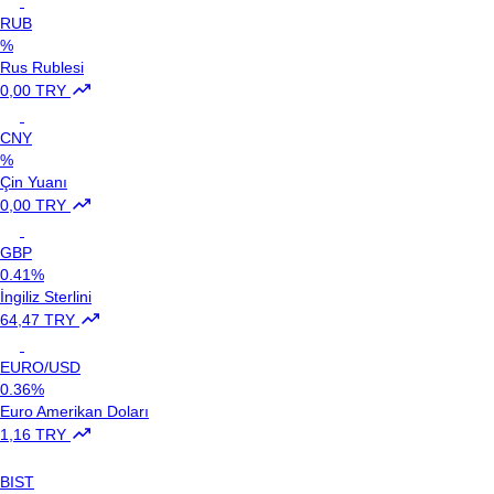
RUB
%
Rus Rublesi
0,00 TRY
CNY
%
Çin Yuanı
0,00 TRY
GBP
0.41%
İngiliz Sterlini
64,47 TRY
EURO/USD
0.36%
Euro Amerikan Doları
1,16 TRY
BIST