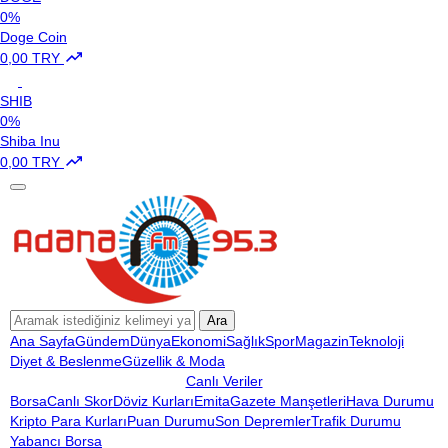
0%
Doge Coin
0,00 TRY
SHIB
0%
Shiba Inu
0,00 TRY
Ara
Ana Sayfa
Gündem
Dünya
Ekonomi
Sağlık
Spor
Magazin
Teknoloji
Diyet & Beslenme
Güzellik & Moda
Canlı Veriler
Borsa
Canlı Skor
Döviz Kurları
Emita
Gazete Manşetleri
Hava Durumu
Kripto Para Kurları
Puan Durumu
Son Depremler
Trafik Durumu
Yabancı Borsa