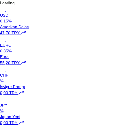
Loading...
USD
0.15%
Amerikan Doları
47,70 TRY
EURO
0.35%
Euro
55,20 TRY
CHF
%
İsviçre Frangı
0,00 TRY
JPY
%
Japon Yeni
0,00 TRY