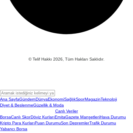
© Telif Hakkı 2026, Tüm Hakları Saklıdır.
Ana Sayfa
Gündem
Dünya
Ekonomi
Sağlık
Spor
Magazin
Teknoloji
Diyet & Beslenme
Güzellik & Moda
Canlı Veriler
Borsa
Canlı Skor
Döviz Kurları
Emita
Gazete Manşetleri
Hava Durumu
Kripto Para Kurları
Puan Durumu
Son Depremler
Trafik Durumu
Yabancı Borsa