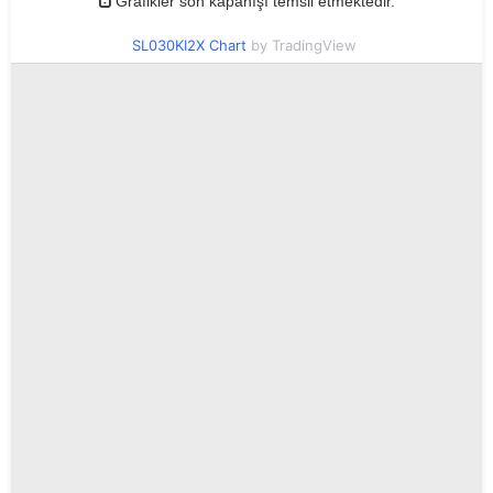
Grafikler son kapanışı temsil etmektedir.
SL030KI2X Chart
by TradingView