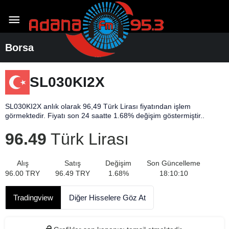
Borsa
SL030KI2X
SL030KI2X anlık olarak 96,49 Türk Lirası fiyatından işlem
görmektedir. Fiyatı son 24 saatte 1.68% değişim göstermiştir..
96.49
Türk Lirası
Alış
Satış
Değişim
Son Güncelleme
96.00
TRY
96.49
TRY
1.68
%
18:10:10
Tradingview
Diğer Hisselere Göz At