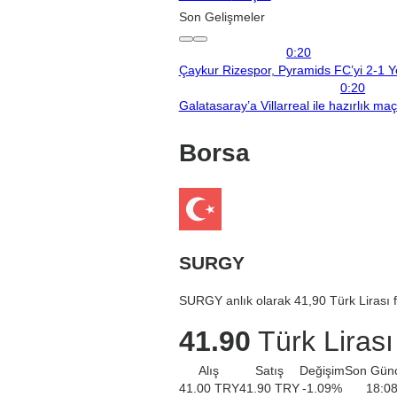
Son Gelişmeler
0:20
Çaykur Rizespor, Pyramids FC’yi 2-1 Y
0:20
Galatasaray’a Villarreal ile hazırlık ma
Borsa
SURGY
SURGY anlık olarak 41,90 Türk Lirası f
41.90
Türk Lirası
Alış
Satış
Değişim
Son Gün
41.00
TRY
41.90
TRY
-1.09
%
18:0