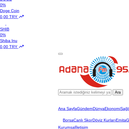
0%
Doge Coin
0,00 TRY
SHIB
0%
Shiba Inu
0,00 TRY
Ara
Ana Sayfa
Gündem
Dünya
Ekonomi
Sağl
Borsa
Canlı Skor
Döviz Kurları
Emita
G
Kurumsal
İletişim