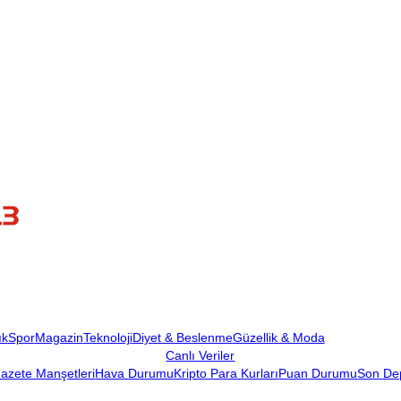
ık
Spor
Magazin
Teknoloji
Diyet & Beslenme
Güzellik & Moda
Canlı Veriler
azete Manşetleri
Hava Durumu
Kripto Para Kurları
Puan Durumu
Son De