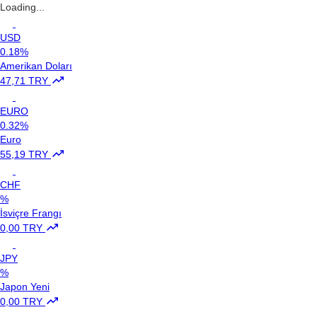
Loading...
USD
0.18%
Amerikan Doları
47,71 TRY
EURO
0.32%
Euro
55,19 TRY
CHF
%
İsviçre Frangı
0,00 TRY
JPY
%
Japon Yeni
0,00 TRY