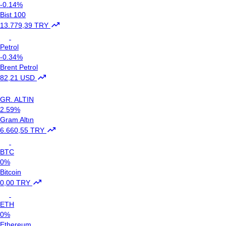
-0.14%
Bist 100
13.779,39 TRY
Petrol
-0.34%
Brent Petrol
82,21 USD
GR. ALTIN
2.59%
Gram Altın
6.660,55 TRY
BTC
0%
Bitcoin
0,00 TRY
ETH
0%
Ethereum