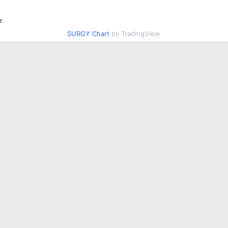
r.
SURGY Chart
by TradingView