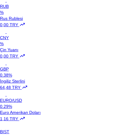
RUB
%
Rus Rublesi
0,00 TRY
CNY
%
Çin Yuanı
0,00 TRY
GBP
0.38%
İngiliz Sterlini
64,48 TRY
EURO/USD
0.29%
Euro Amerikan Doları
1,16 TRY
BIST