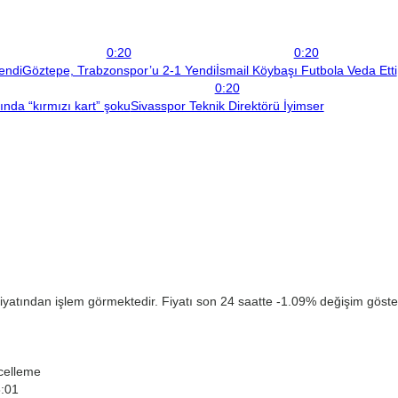
0:20
0:20
endi
Göztepe, Trabzonspor’u 2-1 Yendi
İsmail Köybaşı Futbola Veda Etti
0:20
çında “kırmızı kart” şoku
Sivasspor Teknik Direktörü İyimser
iyatından işlem görmektedir. Fiyatı son 24 saatte -1.09% değişim göster
celleme
8:01