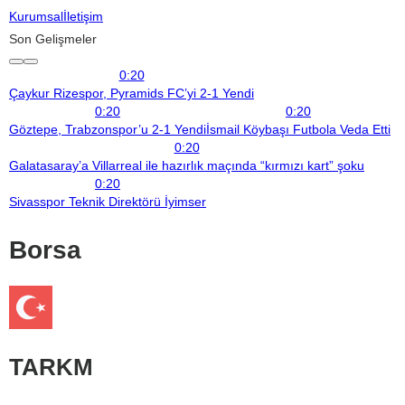
Kurumsal
İletişim
Son Gelişmeler
0:20
Çaykur Rizespor, Pyramids FC’yi 2-1 Yendi
0:20
0:20
Göztepe, Trabzonspor’u 2-1 Yendi
İsmail Köybaşı Futbola Veda Etti
0:20
Galatasaray’a Villarreal ile hazırlık maçında “kırmızı kart” şoku
0:20
Sivasspor Teknik Direktörü İyimser
Borsa
TARKM