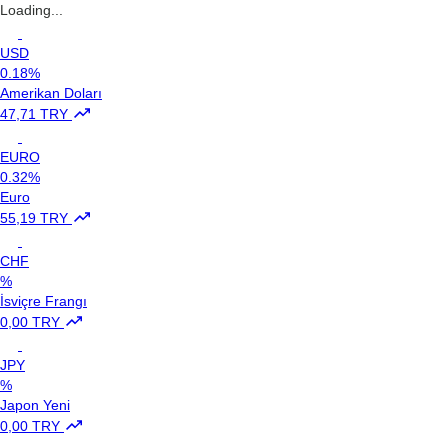
Loading...
USD
0.18%
Amerikan Doları
47,71 TRY
EURO
0.32%
Euro
55,19 TRY
CHF
%
İsviçre Frangı
0,00 TRY
JPY
%
Japon Yeni
0,00 TRY