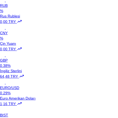
RUB
%
Rus Rublesi
0,00 TRY
CNY
%
Çin Yuanı
0,00 TRY
GBP
0.38%
İngiliz Sterlini
64,48 TRY
EURO/USD
0.29%
Euro Amerikan Doları
1,16 TRY
BIST