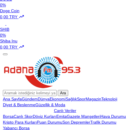
0%
Doge Coin
0,00 TRY
SHIB
0%
Shiba Inu
0,00 TRY
Ara
Ana Sayfa
Gündem
Dünya
Ekonomi
Sağlık
Spor
Magazin
Teknoloji
Diyet & Beslenme
Güzellik & Moda
Canlı Veriler
Borsa
Canlı Skor
Döviz Kurları
Emita
Gazete Manşetleri
Hava Durumu
Kripto Para Kurları
Puan Durumu
Son Depremler
Trafik Durumu
Yabancı Borsa