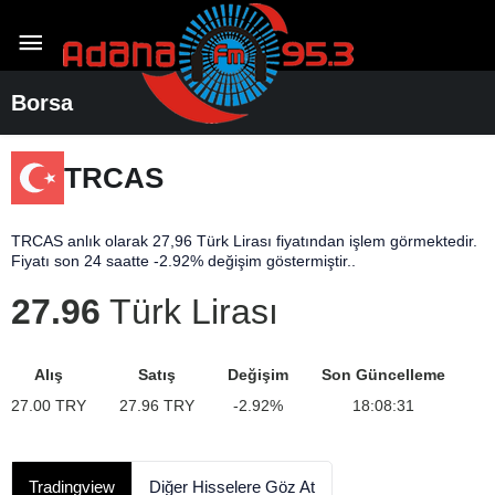
Borsa
TRCAS
TRCAS anlık olarak 27,96 Türk Lirası fiyatından işlem görmektedir.
Fiyatı son 24 saatte -2.92% değişim göstermiştir..
27.96
Türk Lirası
Alış
Satış
Değişim
Son Güncelleme
27.00
TRY
27.96
TRY
-2.92
%
18:08:31
Tradingview
Diğer Hisselere Göz At