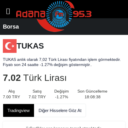
Borsa
TUKAS
TUKAS anlık olarak 7,02 Türk Lirası fiyatından işlem görmektedir.
Fiyatı son 24 saatte -1.27% değişim göstermiştir..
7.02
Türk Lirası
Alış
Satış
Değişim
Son Güncelleme
7.00
TRY
7.02
TRY
-1.27
%
18:08:38
Tradingview
Diğer Hisselere Göz At