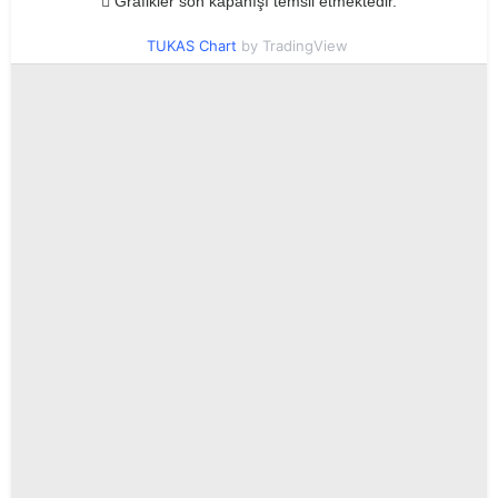
Grafikler son kapanışı temsil etmektedir.
TUKAS Chart
by TradingView