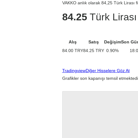
VAKKO anlık olarak 84,25 Türk Lirası fi
84.25
Türk Lirası
Alış
Satış
Değişim
Son Gü
84.00
TRY
84.25
TRY
0.90
%
18:
Tradingview
Diğer Hisselere Göz At
Grafikler son kapanışı temsil etmektedi