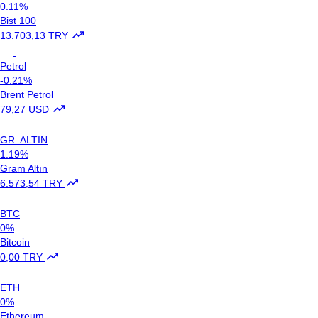
0.11%
Bist 100
13.703,13 TRY
Petrol
-0.21%
Brent Petrol
79,27 USD
GR. ALTIN
1.19%
Gram Altın
6.573,54 TRY
BTC
0%
Bitcoin
0,00 TRY
ETH
0%
Ethereum