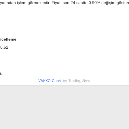
yatından işlem görmektedir. Fiyatı son 24 saatte 0.90% değişim göstermi
ncelleme
08:52
r.
VAKKO Chart
by TradingView