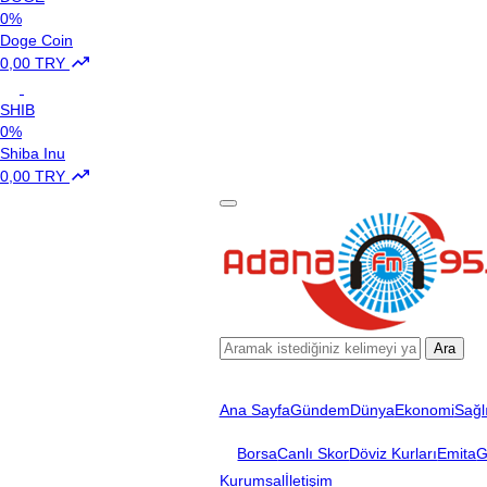
0%
Doge Coin
0,00 TRY
SHIB
0%
Shiba Inu
0,00 TRY
Ara
Ana Sayfa
Gündem
Dünya
Ekonomi
Sağl
Borsa
Canlı Skor
Döviz Kurları
Emita
G
Kurumsal
İletişim