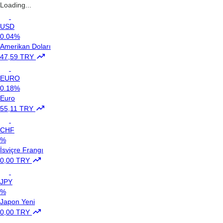
Loading...
USD
0.04%
Amerikan Doları
47,59 TRY
EURO
0.18%
Euro
55,11 TRY
CHF
%
İsviçre Frangı
0,00 TRY
JPY
%
Japon Yeni
0,00 TRY