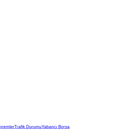
premler
Trafik Durumu
Yabancı Borsa