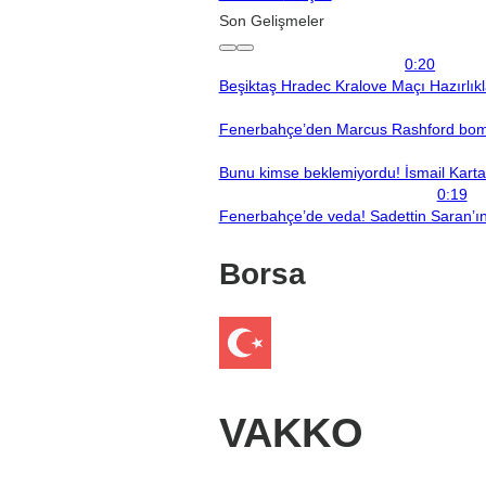
Son Gelişmeler
0:20
Beşiktaş Hradec Kralove Maçı Hazırlık
Fenerbahçe’den Marcus Rashford bomba
Bunu kimse beklemiyordu! İsmail Kartal’
0:19
Fenerbahçe’de veda! Sadettin Saran’ın 
Borsa
VAKKO