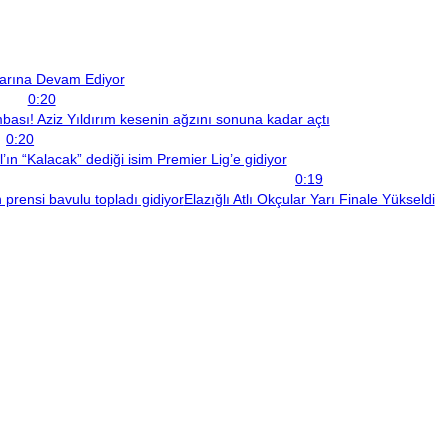
larına Devam Ediyor
0:20
sı! Aziz Yıldırım kesenin ağzını sonuna kadar açtı
0:20
ın “Kalacak” dediği isim Premier Lig’e gidiyor
0:19
prensi bavulu topladı gidiyor
Elazığlı Atlı Okçular Yarı Finale Yükseldi