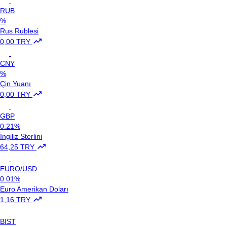
RUB
%
Rus Rublesi
0,00 TRY
CNY
%
Çin Yuanı
0,00 TRY
GBP
0.21%
İngiliz Sterlini
64,25 TRY
EURO/USD
0.01%
Euro Amerikan Doları
1,16 TRY
BIST