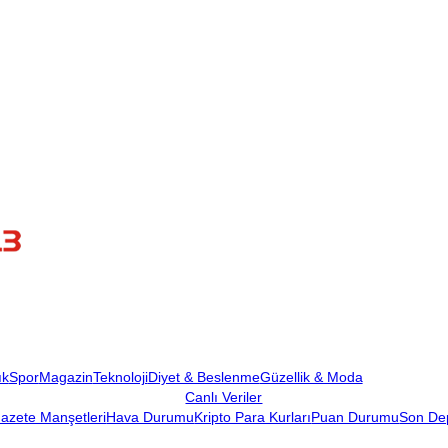
ık
Spor
Magazin
Teknoloji
Diyet & Beslenme
Güzellik & Moda
Canlı Veriler
azete Manşetleri
Hava Durumu
Kripto Para Kurları
Puan Durumu
Son De