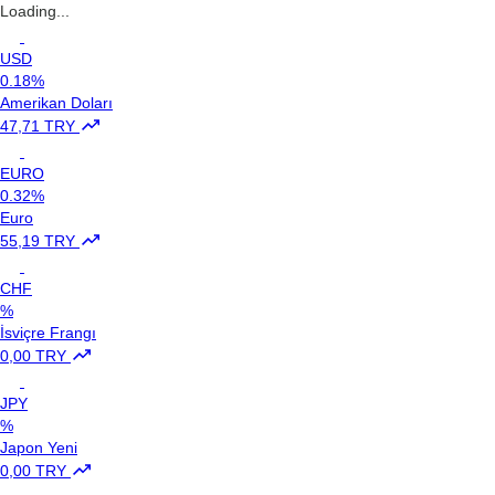
Loading...
USD
0.18%
Amerikan Doları
47,71 TRY
EURO
0.32%
Euro
55,19 TRY
CHF
%
İsviçre Frangı
0,00 TRY
JPY
%
Japon Yeni
0,00 TRY