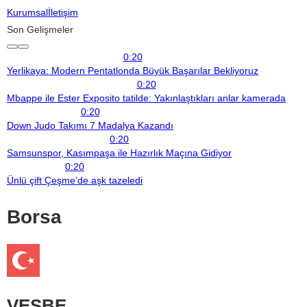
Kurumsal
İletişim
Son Gelişmeler
0:20
Yerlikaya: Modern Pentatlonda Büyük Başarılar Bekliyoruz
0:20
Mbappe ile Ester Exposito tatilde: Yakınlaştıkları anlar kamerada
0:20
Down Judo Takımı 7 Madalya Kazandı
0:20
Samsunspor, Kasımpaşa ile Hazırlık Maçına Gidiyor
0:20
Ünlü çift Çeşme’de aşk tazeledi
Borsa
VESBE