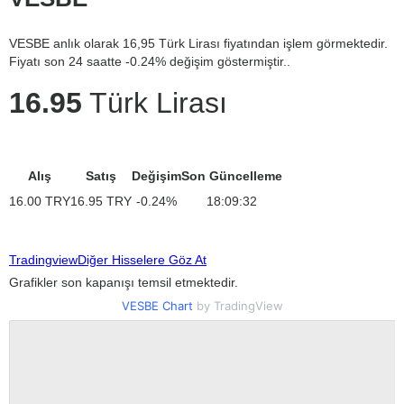
VESBE anlık olarak 16,95 Türk Lirası fiyatından işlem görmektedir.
Fiyatı son 24 saatte -0.24% değişim göstermiştir..
16.95
Türk Lirası
Alış
Satış
Değişim
Son Güncelleme
16.00
TRY
16.95
TRY
-0.24
%
18:09:32
Tradingview
Diğer Hisselere Göz At
Grafikler son kapanışı temsil etmektedir.
VESBE Chart
by TradingView