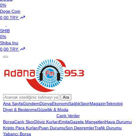
0%
Doge Coin
0,00 TRY
SHIB
0%
Shiba Inu
0,00 TRY
Ara
Ana Sayfa
Gündem
Dünya
Ekonomi
Sağlık
Spor
Magazin
Teknoloji
Diyet & Beslenme
Güzellik & Moda
Canlı Veriler
Borsa
Canlı Skor
Döviz Kurları
Emita
Gazete Manşetleri
Hava Durumu
Kripto Para Kurları
Puan Durumu
Son Depremler
Trafik Durumu
Yabancı Borsa