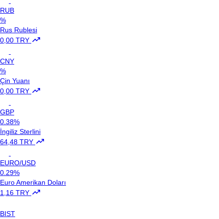
RUB
%
Rus Rublesi
0,00 TRY
CNY
%
Çin Yuanı
0,00 TRY
GBP
0.38%
İngiliz Sterlini
64,48 TRY
EURO/USD
0.29%
Euro Amerikan Doları
1,16 TRY
BIST