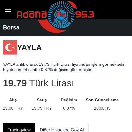
Borsa
YAYLA
YAYLA anlık olarak 19,79 Türk Lirası fiyatından işlem görmektedir.
Fiyatı son 24 saatte 0.87% değişim göstermiştir..
19.79
Türk Lirası
Alış
Satış
Değişim
Son Güncelleme
19.00
TRY
19.79
TRY
0.87
%
18:08:43
Tradingview
Diğer Hisselere Göz At